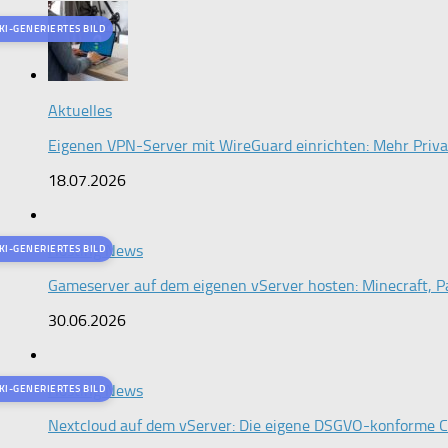
KI-GENERIERTES BILD
Aktuelles
Eigenen VPN-Server mit WireGuard einrichten: Mehr Priv
18.07.2026
Hosting News
KI-GENERIERTES BILD
Gameserver auf dem eigenen vServer hosten: Minecraft, Pa
30.06.2026
Hosting News
KI-GENERIERTES BILD
Nextcloud auf dem vServer: Die eigene DSGVO-konforme Cl