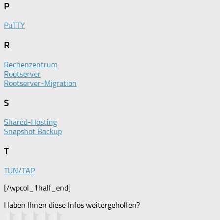
P
PuTTY
R
Rechenzentrum
Rootserver
Rootserver-Migration
S
Shared-Hosting
Snapshot Backup
T
TUN/TAP
[/wpcol_1half_end]
Haben Ihnen diese Infos weitergeholfen?