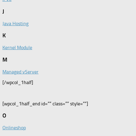
J
Java Hosting
K
Kernel Module
M
Managed vServer
[/wpcol_1half]
[wpcol_1half_end id=““ class=““ style=““]
O
Onlineshop