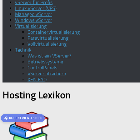
vServer für Profis
Linux vServer (VPS)
Managed vServer
Windows vServer
Virtualisierung
Containervirtualisierung
Paravirtualisierung
Vollvirtualisierung
Technik
Was ist ein VServer?
Betriebssysteme
ControlPanels
VServer absichern
XEN FAQ
Hosting Lexikon
KI-GENERIERTES BILD