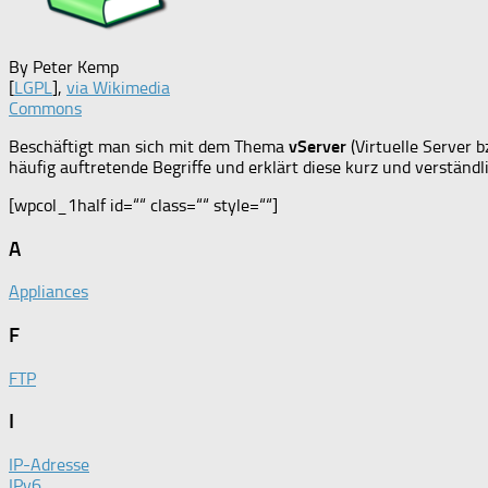
By Peter Kemp
[
LGPL
],
via Wikimedia
Commons
Beschäftigt man sich mit dem Thema
vServer
(Virtuelle Server 
häufig auftretende Begriffe und erklärt diese kurz und verständli
[wpcol_1half id=““ class=““ style=““]
A
Appliances
F
FTP
I
IP-Adresse
IPv6