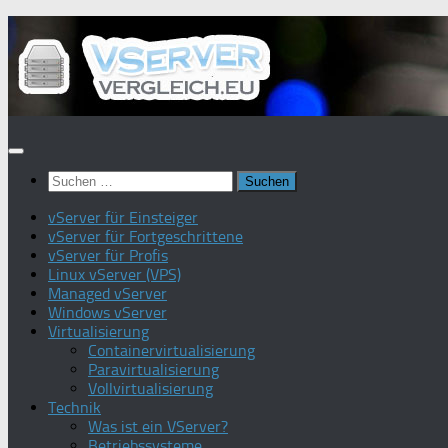
Zum
Inhalt
springen
Suchen
nach:
vServer für Einsteiger
vServer für Fortgeschrittene
vServer für Profis
Linux vServer (VPS)
Managed vServer
Windows vServer
Virtualisierung
Containervirtualisierung
Paravirtualisierung
Vollvirtualisierung
Technik
Was ist ein VServer?
Betriebssysteme