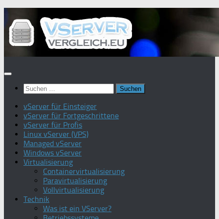
Zum
Inhalt
springen
Suchen
nach:
vServer für Einsteiger
vServer für Fortgeschrittene
vServer für Profis
Linux vServer (VPS)
Managed vServer
Windows vServer
Virtualisierung
Containervirtualisierung
Paravirtualisierung
Vollvirtualisierung
Technik
Was ist ein VServer?
Betriebssysteme