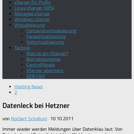
vServer für Profis
Linux vServer (VPS)
Managed vServer
Windows vServer
Virtualisierung
Containervirtualisierung
Paravirtualisierung
Vollvirtualisierung
Technik
Was ist ein VServer?
Betriebssysteme
ControlPanels
VServer absichern
XEN FAQ
Hosting News
2
Datenleck bei Hetzner
von
Norbert Schollum
·
10.10.2011
Immer wieder werden Meldungen über Datenklau laut. Von