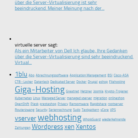
über die Server-Virtualisierung ist sehr
beeindruckend. Meiner Meinung nach der...
virtuelle server sagt:
Als ein Mitarbeiter von Dell Ich glaube, Ihre Gedanken
über die Server-Virtualisierung sind sehr beeindruckend.
Virtual...
1blu
Abo
Abrechnungssoftware
Application Management
BSI
Cisco-ASA
CTB - Locker
Datenleck
Dedicated Server
Docker
Drupal
eshop
Filehosting
Giga-Hosting
Greatnet
Hetzner
Joomla
Krypto-Trojaner
Kubernetes
Linux
Managed Server
managed vserver
migration
onlineshop
OpenShift
Plesk
prestashop
Privacy
Ransomware
Rapidshare
rootserver
Routerzwang
Security
Serienrechnung
Sudo
Textpattern
vCore
VPS
webhosting
vserver
WhoisGuard
wiederkehrende
Wordpress
xen
Xentos
Zahlungen