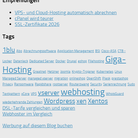
Empfehlungen
VPS- und Cloud-Hosting automatisch abrechnen
cPanel wird teurer
SSL-Zertifikate 2026
Tags
1blu
Abo
Abrechnungssoftware
Application Management
BSI
Cisco-ASA
CTB -
Giga-
Locker
Datenleck
Dedicated Server
Docker
Drupal
eshop
Filehosting
Hosting
Greatnet
Hetzner
Joomla
Krypto-Trojaner
Kubernetes
Linux
Managed Server
managed vserver
migration
onlineshop
OpenShift
Plesk
prestashop
Privacy
Ransomware
Rapidshare
rootserver
Routerzwang
Security
Serienrechnung
Sudo
webhosting
vserver
Textpattern
vCore
VPS
WhoisGuard
Wordpress
xen
Xentos
wiederkehrende Zahlungen
DSL-Tarife vergleichen und sparen
Webhoster im Vergleich
Werbung auf diesem Blog buchen