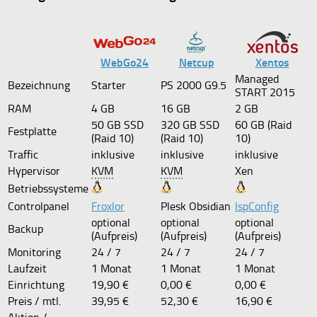
WebGo24
Netcup
Xentos
Managed
Bezeichnung
Starter
PS 2000 G9.5
START 2015
RAM
4 GB
16 GB
2 GB
50 GB SSD
320 GB SSD
60 GB (Raid
Festplatte
(Raid 10)
(Raid 10)
10)
Traffic
inklusive
inklusive
inklusive
Hypervisor
KVM
KVM
Xen
Betriebssysteme
Controlpanel
Froxlor
Plesk Obsidian
IspConfig
optional
optional
optional
Backup
(Aufpreis)
(Aufpreis)
(Aufpreis)
Monitoring
24 / 7
24 / 7
24 / 7
Laufzeit
1 Monat
1 Monat
1 Monat
Einrichtung
19,90 €
0,00 €
0,00 €
Preis / mtl.
39,95 €
52,30 €
16,90 €