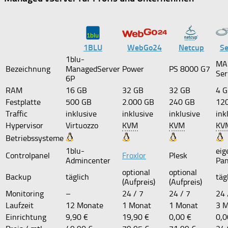
1BLU
WebGo24
Netcup
Se
1blu-
MA
Bezeichnung
ManagedServer
Power
PS 8000 G7
Ser
6P
RAM
16 GB
32 GB
32 GB
4 
Festplatte
500 GB
2.000 GB
240 GB
12
Traffic
inklusive
inklusive
inklusive
ink
Hypervisor
Virtuozzo
KVM
KVM
KV
Betriebssysteme
1blu-
eig
Controlpanel
Froxlor
Plesk
Admincenter
Pan
optional
optional
Backup
täglich
täg
(Aufpreis)
(Aufpreis)
Monitoring
–
24 / 7
24 / 7
24 
Laufzeit
12 Monate
1 Monat
1 Monat
3 
Einrichtung
9,90 €
19,90 €
0,00 €
0,0