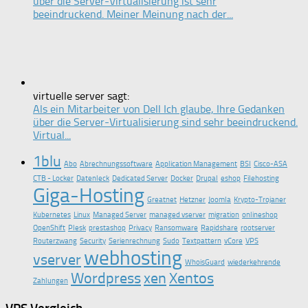
über die Server-Virtualisierung ist sehr
beeindruckend. Meiner Meinung nach der...
virtuelle server sagt:
Als ein Mitarbeiter von Dell Ich glaube, Ihre Gedanken
über die Server-Virtualisierung sind sehr beeindruckend.
Virtual...
1blu
Abo
Abrechnungssoftware
Application Management
BSI
Cisco-ASA
CTB - Locker
Datenleck
Dedicated Server
Docker
Drupal
eshop
Filehosting
Giga-Hosting
Greatnet
Hetzner
Joomla
Krypto-Trojaner
Kubernetes
Linux
Managed Server
managed vserver
migration
onlineshop
OpenShift
Plesk
prestashop
Privacy
Ransomware
Rapidshare
rootserver
Routerzwang
Security
Serienrechnung
Sudo
Textpattern
vCore
VPS
webhosting
vserver
WhoisGuard
wiederkehrende
Wordpress
xen
Xentos
Zahlungen