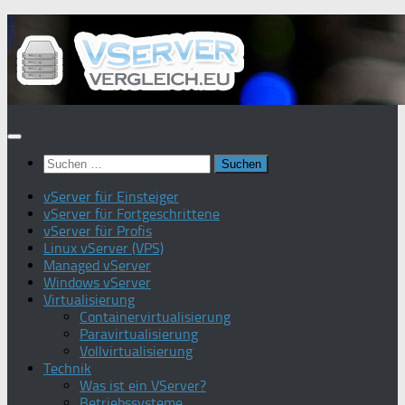
Zum
Inhalt
springen
Suchen
nach:
vServer für Einsteiger
vServer für Fortgeschrittene
vServer für Profis
Linux vServer (VPS)
Managed vServer
Windows vServer
Virtualisierung
Containervirtualisierung
Paravirtualisierung
Vollvirtualisierung
Technik
Was ist ein VServer?
Betriebssysteme