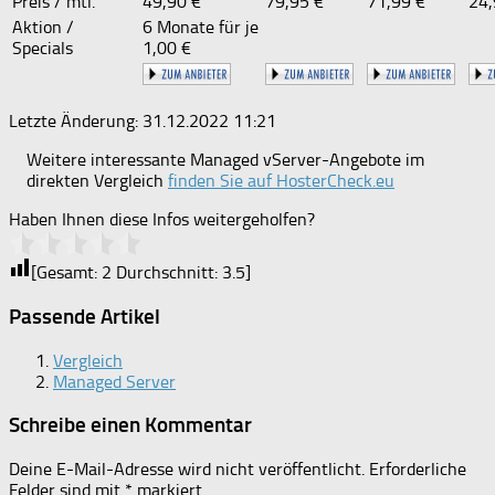
Preis / mtl.
49,90 €
79,95 €
71,99 €
24,
Aktion /
6 Monate für je
Specials
1,00 €
Letzte Änderung: 31.12.2022 11:21
Weitere interessante Managed vServer-Angebote im
direkten Vergleich
finden Sie auf HosterCheck.eu
Haben Ihnen diese Infos weitergeholfen?
[Gesamt:
2
Durchschnitt:
3.5
]
Passende Artikel
Vergleich
Managed Server
Schreibe einen Kommentar
Deine E-Mail-Adresse wird nicht veröffentlicht.
Erforderliche
Felder sind mit
*
markiert