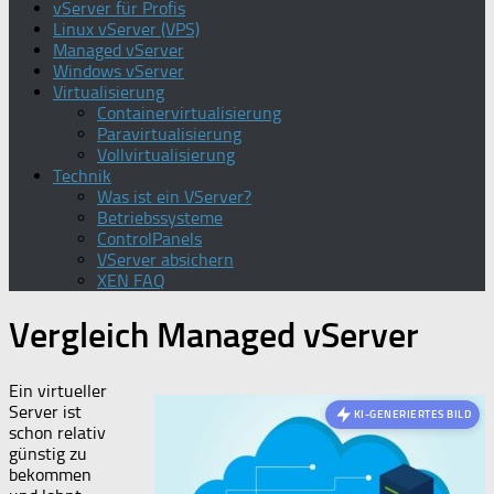
vServer für Profis
Linux vServer (VPS)
Managed vServer
Windows vServer
Virtualisierung
Containervirtualisierung
Paravirtualisierung
Vollvirtualisierung
Technik
Was ist ein VServer?
Betriebssysteme
ControlPanels
VServer absichern
XEN FAQ
Vergleich Managed vServer
Ein virtueller
Server ist
KI-GENERIERTES BILD
schon relativ
günstig zu
bekommen