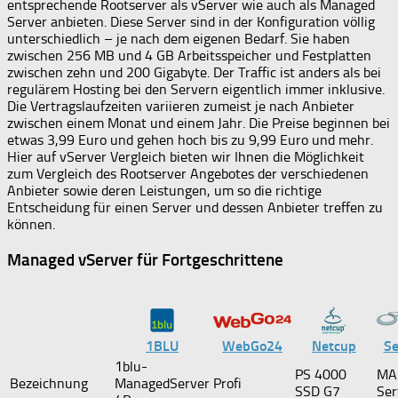
entsprechende Rootserver als vServer wie auch als Managed
Server anbieten. Diese Server sind in der Konfiguration völlig
unterschiedlich – je nach dem eigenen Bedarf. Sie haben
zwischen 256 MB und 4 GB Arbeitsspeicher und Festplatten
zwischen zehn und 200 Gigabyte. Der Traffic ist anders als bei
regulärem Hosting bei den Servern eigentlich immer inklusive.
Die Vertragslaufzeiten variieren zumeist je nach Anbieter
zwischen einem Monat und einem Jahr. Die Preise beginnen bei
etwas 3,99 Euro und gehen hoch bis zu 9,99 Euro und mehr.
Hier auf vServer Vergleich bieten wir Ihnen die Möglichkeit
zum Vergleich des Rootserver Angebotes der verschiedenen
Anbieter sowie deren Leistungen, um so die richtige
Entscheidung für einen Server und dessen Anbieter treffen zu
können.
Managed vServer für Fortgeschrittene
1BLU
WebGo24
Netcup
Se
1blu-
PS 4000
MA
Bezeichnung
ManagedServer
Profi
SSD G7
Ser