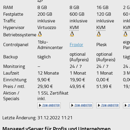
4P
RAM
8 GB
8 GB
16 GB
2 
Festplatte
200 GB
600 GB
120 GB
60
Traffic
inklusive
inklusive
inklusive
ink
Hypervisor
Virtuozzo
KVM
KVM
KV
Betriebssysteme
1blu-
eig
Controlpanel
Froxlor
Plesk
Admincenter
Pan
optional
optional
Backup
täglich
täg
(Aufpreis)
(Aufpreis)
Monitoring
–
24 / 7
24 / 7
24 
Laufzeit
12 Monate
1 Monat
1 Monat
3 
Einrichtung
9,90 €
19,90 €
0,00 €
0,0
Preis / mtl.
29,90 €
49,95 €
51,99 €
19,
Aktion /
1 SSL Zertifikat
Specials
inkl.
Letzte Änderung: 31.12.2022 11:21
Managed vServer für Profis und Unternehmen