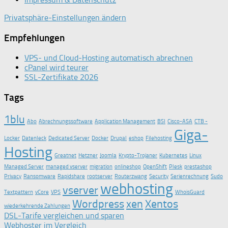
Privatsphäre-Einstellungen ändern
Empfehlungen
VPS- und Cloud-Hosting automatisch abrechnen
cPanel wird teurer
SSL-Zertifikate 2026
Tags
1blu
Abo
Abrechnungssoftware
Application Management
BSI
Cisco-ASA
CTB -
Giga-
Locker
Datenleck
Dedicated Server
Docker
Drupal
eshop
Filehosting
Hosting
Greatnet
Hetzner
Joomla
Krypto-Trojaner
Kubernetes
Linux
Managed Server
managed vserver
migration
onlineshop
OpenShift
Plesk
prestashop
Privacy
Ransomware
Rapidshare
rootserver
Routerzwang
Security
Serienrechnung
Sudo
webhosting
vserver
Textpattern
vCore
VPS
WhoisGuard
Wordpress
xen
Xentos
wiederkehrende Zahlungen
DSL-Tarife vergleichen und sparen
Webhoster im Vergleich