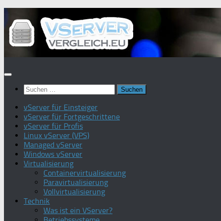
Zum
Inhalt
springen
Suchen
nach:
vServer für Einsteiger
vServer für Fortgeschrittene
vServer für Profis
Linux vServer (VPS)
Managed vServer
Windows vServer
Virtualisierung
Containervirtualisierung
Paravirtualisierung
Vollvirtualisierung
Technik
Was ist ein VServer?
Betriebssysteme