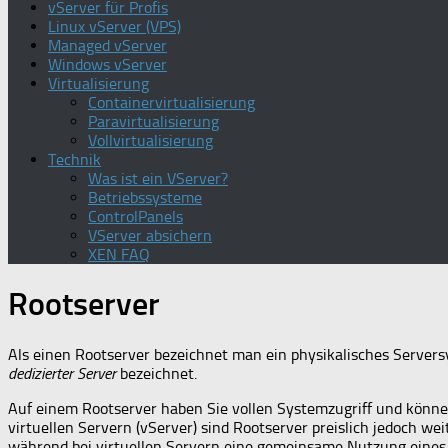
vServer für Profis
Linux vServer (VPS)
Managed vServer
Windows vServer
Virtualisierung
Containervirtualisierung
Paravirtualisierung
Vollvirtualisierung
Technik
Was ist ein VServer?
Betriebssysteme
ControlPanels
VServer absichern
XEN FAQ
Rootserver
Als einen Rootserver bezeichnet man ein physikalisches Server
dedizierter Server
bezeichnet.
Auf einem Rootserver haben Sie vollen Systemzugriff und können
virtuellen Servern (vServer) sind Rootserver preislich jedoch we
während bei virtuellen Servern eine gemeinsame Nutzung eines 