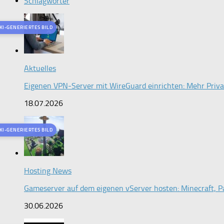
Schlagwörter
KI-GENERIERTES BILD
Aktuelles
Eigenen VPN-Server mit WireGuard einrichten: Mehr Priv
18.07.2026
KI-GENERIERTES BILD
Hosting News
Gameserver auf dem eigenen vServer hosten: Minecraft, Pa
30.06.2026