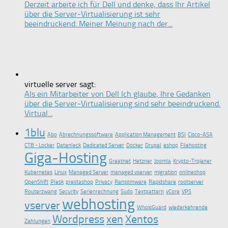
Derzeit arbeite ich für Dell und denke, dass Ihr Artikel
über die Server-Virtualisierung ist sehr
beeindruckend. Meiner Meinung nach der...
virtuelle server sagt:
Als ein Mitarbeiter von Dell Ich glaube, Ihre Gedanken
über die Server-Virtualisierung sind sehr beeindruckend.
Virtual...
1blu
Abo
Abrechnungssoftware
Application Management
BSI
Cisco-ASA
CTB - Locker
Datenleck
Dedicated Server
Docker
Drupal
eshop
Filehosting
Giga-Hosting
Greatnet
Hetzner
Joomla
Krypto-Trojaner
Kubernetes
Linux
Managed Server
managed vserver
migration
onlineshop
OpenShift
Plesk
prestashop
Privacy
Ransomware
Rapidshare
rootserver
Routerzwang
Security
Serienrechnung
Sudo
Textpattern
vCore
VPS
webhosting
vserver
WhoisGuard
wiederkehrende
Wordpress
xen
Xentos
Zahlungen