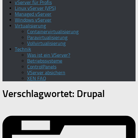
vServer für Profis
Linux vServer (VPS)
Managed vServer
Windows vServer
Virtualisierung
Containervirtualisierung
Paravirtualisierung
Vollvirtualisierung
Technik
Was ist ein VServer?
Betriebssysteme
ControlPanels
VServer absichern
XEN FAQ
Verschlagwortet:
Drupal