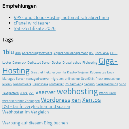
Empfehlungen
VPS- und Cloud-Hosting automatisch abrechnen
cPanel wird teurer
SSL-Zertifikate 2026
Tags
1blu
Abo
Abrechnungssoftware
Application Management
BSI
Cisco-ASA
CTB -
Giga-
Locker
Datenleck
Dedicated Server
Docker
Drupal
eshop
Filehosting
Hosting
Greatnet
Hetzner
Joomla
Krypto-Trojaner
Kubernetes
Linux
Managed Server
managed vserver
migration
onlineshop
OpenShift
Plesk
prestashop
Privacy
Ransomware
Rapidshare
rootserver
Routerzwang
Security
Serienrechnung
Sudo
webhosting
vserver
Textpattern
vCore
VPS
WhoisGuard
Wordpress
xen
Xentos
wiederkehrende Zahlungen
DSL-Tarife vergleichen und sparen
Webhoster im Vergleich
Werbung auf diesem Blog buchen