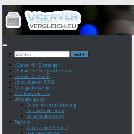
Zum
Inhalt
springen
Suchen
nach:
vServer für Einsteiger
vServer für Fortgeschrittene
vServer für Profis
Linux vServer (VPS)
Managed vServer
Windows vServer
Virtualisierung
Containervirtualisierung
Paravirtualisierung
Vollvirtualisierung
Technik
Was ist ein VServer?
Betriebssysteme