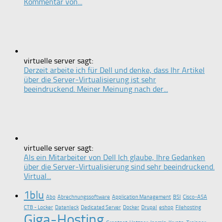
Kommentar von...
virtuelle server sagt:
Derzeit arbeite ich für Dell und denke, dass Ihr Artikel
über die Server-Virtualisierung ist sehr
beeindruckend. Meiner Meinung nach der...
virtuelle server sagt:
Als ein Mitarbeiter von Dell Ich glaube, Ihre Gedanken
über die Server-Virtualisierung sind sehr beeindruckend.
Virtual...
1blu
Abo
Abrechnungssoftware
Application Management
BSI
Cisco-ASA
CTB - Locker
Datenleck
Dedicated Server
Docker
Drupal
eshop
Filehosting
Giga-Hosting