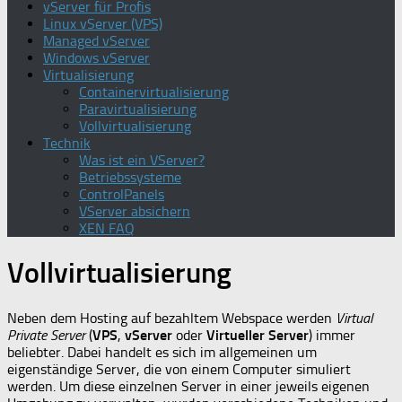
vServer für Profis
Linux vServer (VPS)
Managed vServer
Windows vServer
Virtualisierung
Containervirtualisierung
Paravirtualisierung
Vollvirtualisierung
Technik
Was ist ein VServer?
Betriebssysteme
ControlPanels
VServer absichern
XEN FAQ
Vollvirtualisierung
Neben dem Hosting auf bezahltem Webspace werden
Virtual
Private Server
(
VPS
,
vServer
oder
Virtueller Server
) immer
beliebter. Dabei handelt es sich im allgemeinen um
eigenständige Server, die von einem Computer simuliert
werden. Um diese einzelnen Server in einer jeweils eigenen