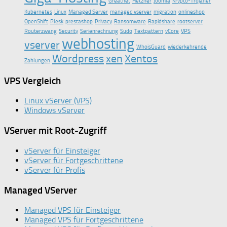
Greatnet
Hetzner
Joomla
Krypto-Trojaner
Kubernetes
Linux
Managed Server
managed vserver
migration
onlineshop
OpenShift
Plesk
prestashop
Privacy
Ransomware
Rapidshare
rootserver
Routerzwang
Security
Serienrechnung
Sudo
Textpattern
vCore
VPS
webhosting
vserver
WhoisGuard
wiederkehrende
Wordpress
xen
Xentos
Zahlungen
VPS Vergleich
Linux vServer (VPS)
Windows vServer
VServer mit Root-Zugriff
vServer für Einsteiger
vServer für Fortgeschrittene
vServer für Profis
Managed VServer
Managed VPS für Einsteiger
Managed VPS für Fortgeschrittene