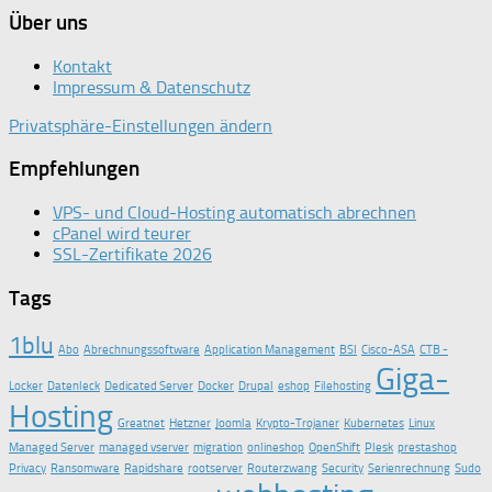
Über uns
Kontakt
Impressum & Datenschutz
Privatsphäre-Einstellungen ändern
Empfehlungen
VPS- und Cloud-Hosting automatisch abrechnen
cPanel wird teurer
SSL-Zertifikate 2026
Tags
1blu
Abo
Abrechnungssoftware
Application Management
BSI
Cisco-ASA
CTB -
Giga-
Locker
Datenleck
Dedicated Server
Docker
Drupal
eshop
Filehosting
Hosting
Greatnet
Hetzner
Joomla
Krypto-Trojaner
Kubernetes
Linux
Managed Server
managed vserver
migration
onlineshop
OpenShift
Plesk
prestashop
Privacy
Ransomware
Rapidshare
rootserver
Routerzwang
Security
Serienrechnung
Sudo