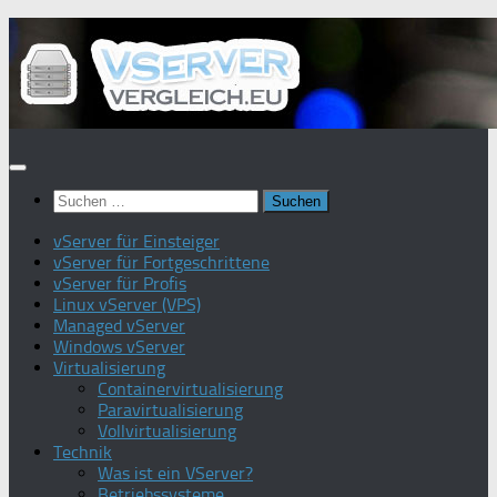
Zum
Inhalt
springen
Suchen
nach:
vServer für Einsteiger
vServer für Fortgeschrittene
vServer für Profis
Linux vServer (VPS)
Managed vServer
Windows vServer
Virtualisierung
Containervirtualisierung
Paravirtualisierung
Vollvirtualisierung
Technik
Was ist ein VServer?
Betriebssysteme