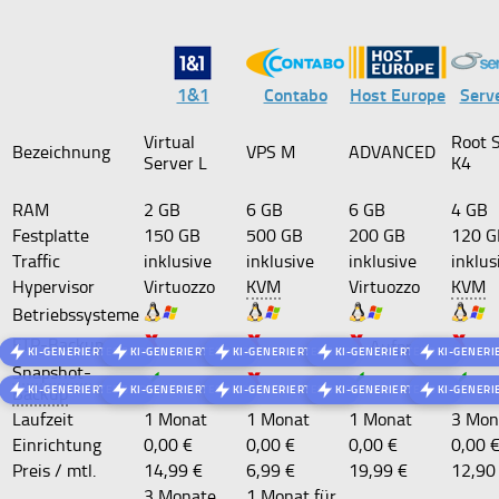
1&1
Contabo
Host Europe
Serv
Virtual
Root 
Bezeichnung
VPS M
ADVANCED
Server L
K4
RAM
2 GB
6 GB
6 GB
4 GB
Festplatte
150 GB
500 GB
200 GB
120 G
Traffic
inklusive
inklusive
inklusive
inklus
Hypervisor
Virtuozzo
KVM
Virtuozzo
KVM
Betriebssysteme
FTP-Backup
Aufpreis
KI-GENERIERTES BILD
KI-GENERIERTES BILD
KI-GENERIERTES BILD
KI-GENERIERTES BILD
KI-GENERI
Snapshot-
Backup
KI-GENERIERTES BILD
KI-GENERIERTES BILD
KI-GENERIERTES BILD
KI-GENERIERTES BILD
KI-GENERI
Laufzeit
1 Monat
1 Monat
1 Monat
3 Mon
Einrichtung
0,00 €
0,00 €
0,00 €
0,00 
Preis / mtl.
14,99 €
6,99 €
19,99 €
12,90
3 Monate
1 Monat für