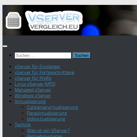
Zum
Inhalt
springen
Suchen
nach:
vServer für Einsteiger
vServer für Fortgeschrittene
vServer für Profis
Linux vServer (VPS)
Managed vServer
Windows vServer
Virtualisierung
Containervirtualisierung
Paravirtualisierung
Vollvirtualisierung
Technik
Was ist ein VServer?
Betriebssysteme