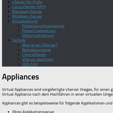
vServer für Profis
Linux vServer (VPS)
Managed vServer
Windows vServer
Virtualisierung
Containervirtualisierung
Paravirtualisierung
Vollvirtualisierung
Technik
Was ist ein VServer?
Betriebssysteme
ControlPanels
VServer absichern
XEN FAQ
Appliances
Virtual Appliances sind vorgefertigte vServer Images, für eine
Virtual Appliance nach dem Hochfahren in einer virtuellen Umgebu
Appliances gibt es beispielsweise für folgende Applikationen und
JBoss Applikationsserver