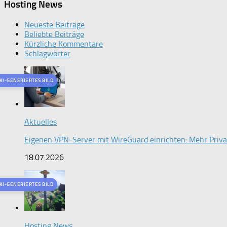
Hosting News
Neueste Beiträge
Beliebte Beiträge
Kürzliche Kommentare
Schlagwörter
KI-GENERIERTES BILD
Aktuelles
Eigenen VPN-Server mit WireGuard einrichten: Mehr Priv
18.07.2026
KI-GENERIERTES BILD
Hosting News