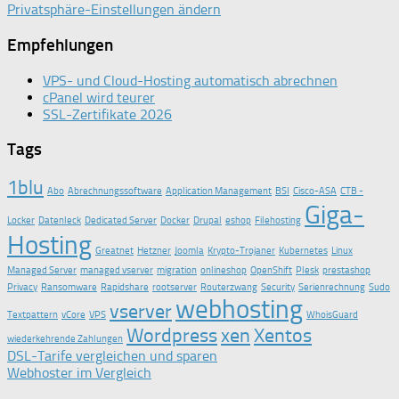
Privatsphäre-Einstellungen ändern
Empfehlungen
VPS- und Cloud-Hosting automatisch abrechnen
cPanel wird teurer
SSL-Zertifikate 2026
Tags
1blu
Abo
Abrechnungssoftware
Application Management
BSI
Cisco-ASA
CTB -
Giga-
Locker
Datenleck
Dedicated Server
Docker
Drupal
eshop
Filehosting
Hosting
Greatnet
Hetzner
Joomla
Krypto-Trojaner
Kubernetes
Linux
Managed Server
managed vserver
migration
onlineshop
OpenShift
Plesk
prestashop
Privacy
Ransomware
Rapidshare
rootserver
Routerzwang
Security
Serienrechnung
Sudo
webhosting
vserver
Textpattern
vCore
VPS
WhoisGuard
Wordpress
xen
Xentos
wiederkehrende Zahlungen
DSL-Tarife vergleichen und sparen
Webhoster im Vergleich