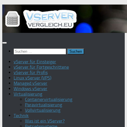
Zum
Inhalt
springen
Suchen
nach:
vServer für Einsteiger
vServer für Fortgeschrittene
vServer für Profis
Linux vServer (VPS)
Managed vServer
Windows vServer
Virtualisierung
Containervirtualisierung
Paravirtualisierung
Vollvirtualisierung
Technik
Was ist ein VServer?
Betriebssysteme