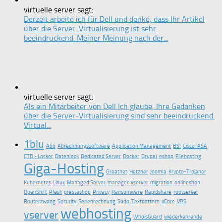
virtuelle server sagt:
Derzeit arbeite ich für Dell und denke, dass Ihr Artikel
über die Server-Virtualisierung ist sehr
beeindruckend. Meiner Meinung nach der...
virtuelle server sagt:
Als ein Mitarbeiter von Dell Ich glaube, Ihre Gedanken
über die Server-Virtualisierung sind sehr beeindruckend.
Virtual...
1blu
Abo
Abrechnungssoftware
Application Management
BSI
Cisco-ASA
CTB - Locker
Datenleck
Dedicated Server
Docker
Drupal
eshop
Filehosting
Giga-Hosting
Greatnet
Hetzner
Joomla
Krypto-Trojaner
Kubernetes
Linux
Managed Server
managed vserver
migration
onlineshop
OpenShift
Plesk
prestashop
Privacy
Ransomware
Rapidshare
rootserver
Routerzwang
Security
Serienrechnung
Sudo
Textpattern
vCore
VPS
webhosting
vserver
WhoisGuard
wiederkehrende