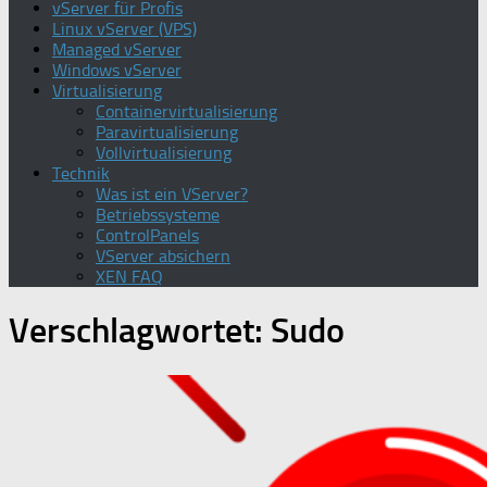
vServer für Profis
Linux vServer (VPS)
Managed vServer
Windows vServer
Virtualisierung
Containervirtualisierung
Paravirtualisierung
Vollvirtualisierung
Technik
Was ist ein VServer?
Betriebssysteme
ControlPanels
VServer absichern
XEN FAQ
Verschlagwortet:
Sudo