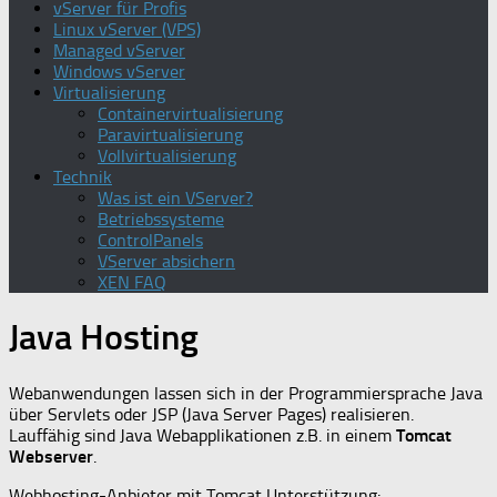
vServer für Profis
Linux vServer (VPS)
Managed vServer
Windows vServer
Virtualisierung
Containervirtualisierung
Paravirtualisierung
Vollvirtualisierung
Technik
Was ist ein VServer?
Betriebssysteme
ControlPanels
VServer absichern
XEN FAQ
Java Hosting
Webanwendungen lassen sich in der Programmiersprache Java
über Servlets oder JSP (Java Server Pages) realisieren.
Lauffähig sind Java Webapplikationen z.B. in einem
Tomcat
Webserver
.
Webhosting-Anbieter mit Tomcat Unterstützung: