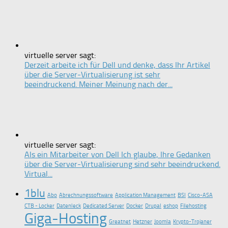
virtuelle server sagt:
Derzeit arbeite ich für Dell und denke, dass Ihr Artikel
über die Server-Virtualisierung ist sehr
beeindruckend. Meiner Meinung nach der...
virtuelle server sagt:
Als ein Mitarbeiter von Dell Ich glaube, Ihre Gedanken
über die Server-Virtualisierung sind sehr beeindruckend.
Virtual...
1blu
Abo
Abrechnungssoftware
Application Management
BSI
Cisco-ASA
CTB - Locker
Datenleck
Dedicated Server
Docker
Drupal
eshop
Filehosting
Giga-Hosting
Greatnet
Hetzner
Joomla
Krypto-Trojaner