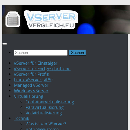
Zum
Inhalt
springen
Suchen
nach:
vServer für Einsteiger
vServer für Fortgeschrittene
vServer für Profis
Linux vServer (VPS)
Managed vServer
Windows vServer
Virtualisierung
Containervirtualisierung
Paravirtualisierung
Vollvirtualisierung
Technik
Was ist ein VServer?
Betriebssysteme