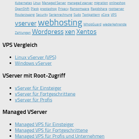
Kubernetes
Linux
Managed Server
managed vserver
migration
onlineshop
OpenShift
Plesk
prestashop
Privacy
Ransomware
Rapidshare
rootserver
Routerzwang
Security
Serienrechnung
Sudo
Textpattern
vCore
VPS
webhosting
vserver
WhoisGuard
wiederkehrende
Wordpress
xen
Xentos
Zahlungen
VPS Vergleich
Linux vServer (VPS)
Windows vServer
VServer mit Root-Zugriff
vServer für Einsteiger
vServer für Fortgeschrittene
vServer für Profis
Managed VServer
Managed VPS für Einsteiger
Managed VPS für Fortgeschrittene
Managed VPS für Profis und Unternehmen