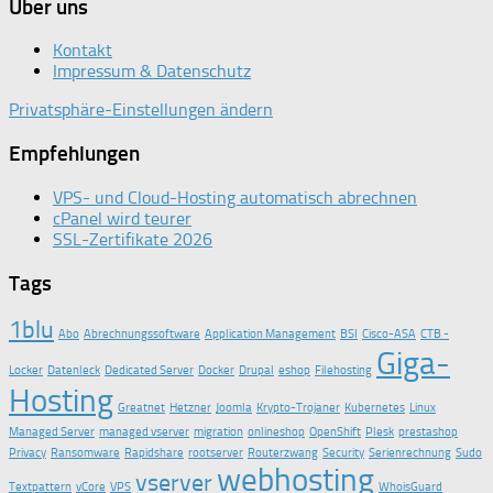
Über uns
Kontakt
Impressum & Datenschutz
Privatsphäre-Einstellungen ändern
Empfehlungen
VPS- und Cloud-Hosting automatisch abrechnen
cPanel wird teurer
SSL-Zertifikate 2026
Tags
1blu
Abo
Abrechnungssoftware
Application Management
BSI
Cisco-ASA
CTB -
Giga-
Locker
Datenleck
Dedicated Server
Docker
Drupal
eshop
Filehosting
Hosting
Greatnet
Hetzner
Joomla
Krypto-Trojaner
Kubernetes
Linux
Managed Server
managed vserver
migration
onlineshop
OpenShift
Plesk
prestashop
Privacy
Ransomware
Rapidshare
rootserver
Routerzwang
Security
Serienrechnung
Sudo
webhosting
vserver
Textpattern
vCore
VPS
WhoisGuard