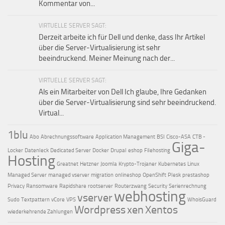
Kommentar von...
VIRTUELLE SERVER SAGT:
Derzeit arbeite ich für Dell und denke, dass Ihr Artikel
über die Server-Virtualisierung ist sehr
beeindruckend. Meiner Meinung nach der...
VIRTUELLE SERVER SAGT:
Als ein Mitarbeiter von Dell Ich glaube, Ihre Gedanken
über die Server-Virtualisierung sind sehr beeindruckend.
Virtual...
1blu
Abo
Abrechnungssoftware
Application Management
BSI
Cisco-ASA
CTB -
Giga-
Locker
Datenleck
Dedicated Server
Docker
Drupal
eshop
Filehosting
Hosting
Greatnet
Hetzner
Joomla
Krypto-Trojaner
Kubernetes
Linux
Managed Server
managed vserver
migration
onlineshop
OpenShift
Plesk
prestashop
Privacy
Ransomware
Rapidshare
rootserver
Routerzwang
Security
Serienrechnung
webhosting
vserver
Sudo
Textpattern
vCore
VPS
WhoisGuard
Wordpress
xen
Xentos
wiederkehrende Zahlungen