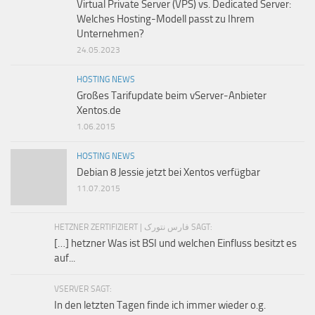
Virtual Private Server (VPS) vs. Dedicated Server:
Welches Hosting-Modell passt zu Ihrem
Unternehmen?
24.05.2023
HOSTING NEWS
Großes Tarifupdate beim vServer-Anbieter
Xentos.de
1.06.2015
HOSTING NEWS
Debian 8 Jessie jetzt bei Xentos verfügbar
11.07.2015
HETZNER ZERTIFIZIERT | فارس نتورک SAGT:
[…] hetzner Was ist BSI und welchen Einfluss besitzt es
auf...
VSERVER SAGT:
In den letzten Tagen finde ich immer wieder o.g.