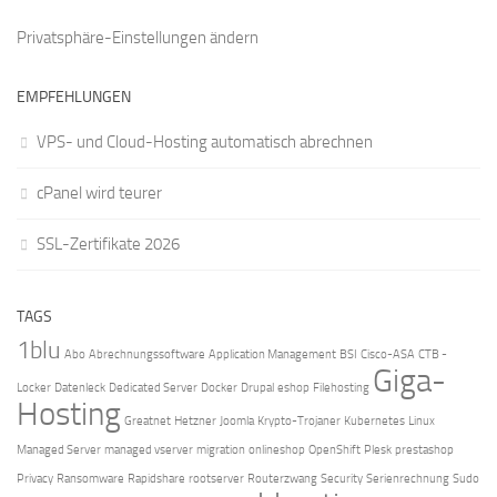
Privatsphäre-Einstellungen ändern
EMPFEHLUNGEN
VPS- und Cloud-Hosting automatisch abrechnen
cPanel wird teurer
SSL-Zertifikate 2026
TAGS
1blu
Abo
Abrechnungssoftware
Application Management
BSI
Cisco-ASA
CTB -
Giga-
Locker
Datenleck
Dedicated Server
Docker
Drupal
eshop
Filehosting
Hosting
Greatnet
Hetzner
Joomla
Krypto-Trojaner
Kubernetes
Linux
Managed Server
managed vserver
migration
onlineshop
OpenShift
Plesk
prestashop
Privacy
Ransomware
Rapidshare
rootserver
Routerzwang
Security
Serienrechnung
Sudo