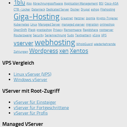
1blu
Abo
Abrechnungssoftware
Application Management
BSI
Cisco-ASA
CTB - Locker
Datenleck
Dedicated Server
Docker
Drupal
eshop
Filehosting
Giga-Hosting
Greatnet
Hetzner
Joomla
Krypto-Trojaner
Kubernetes
Linux
Managed Server
managed vserver
migration
onlineshop
OpenShift
Plesk
prestashop
Privacy
Ransomware
Rapidshare
rootserver
Routerzwang
Security
Serienrechnung
Sudo
Textpattern
vCore
VPS
webhosting
vserver
WhoisGuard
wiederkehrende
Wordpress
xen
Xentos
Zahlungen
VPS Vergleich
Linux vServer (VPS)
Windows vServer
VServer mit Root-Zugriff
vServer für Einsteiger
vServer für Fortgeschrittene
vServer für Profis
Managed VServer