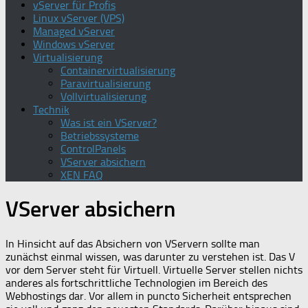
vServer für Profis
Linux vServer (VPS)
Managed vServer
Windows vServer
Virtualisierung
Containervirtualisierung
Paravirtualisierung
Vollvirtualisierung
Technik
Was ist ein VServer?
Betriebssysteme
ControlPanels
VServer absichern
XEN FAQ
VServer absichern
In Hinsicht auf das Absichern von VServern sollte man
zunächst einmal wissen, was darunter zu verstehen ist. Das V
vor dem Server steht für Virtuell. Virtuelle Server stellen nichts
anderes als fortschrittliche Technologien im Bereich des
Webhostings dar. Vor allem in puncto Sicherheit entsprechen