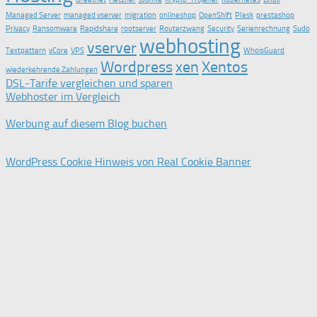
Managed Server
managed vserver
migration
onlineshop
OpenShift
Plesk
prestashop
Privacy
Ransomware
Rapidshare
rootserver
Routerzwang
Security
Serienrechnung
Sudo
webhosting
vserver
Textpattern
vCore
VPS
WhoisGuard
Wordpress
xen
Xentos
wiederkehrende Zahlungen
DSL-Tarife vergleichen und sparen
Webhoster im Vergleich
Werbung auf diesem Blog buchen
WordPress Cookie Hinweis von Real Cookie Banner