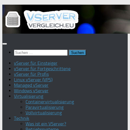
Zum
Inhalt
springen
Suchen
nach:
vServer für Einsteiger
vServer für Fortgeschrittene
vServer für Profis
Linux vServer (VPS)
Managed vServer
Windows vServer
Virtualisierung
Containervirtualisierung
Paravirtualisierung
Vollvirtualisierung
Technik
Was ist ein VServer?
Betriebssysteme