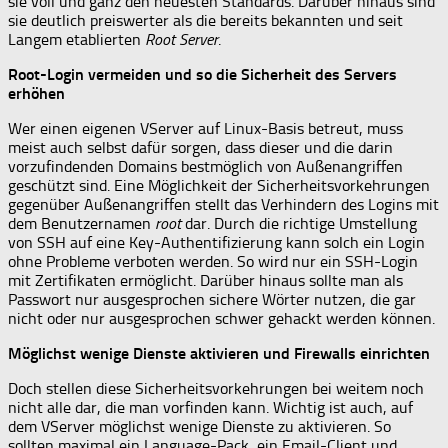
sie voll und ganz den neuesten Standards. Darüber hinaus sind
sie deutlich preiswerter als die bereits bekannten und seit
Langem etablierten
Root Server
.
Root-Login vermeiden und so die Sicherheit des Servers
erhöhen
Wer einen eigenen VServer auf Linux-Basis betreut, muss
meist auch selbst dafür sorgen, dass dieser und die darin
vorzufindenden Domains bestmöglich von Außenangriffen
geschützt sind. Eine Möglichkeit der Sicherheitsvorkehrungen
gegenüber Außenangriffen stellt das Verhindern des Logins mit
dem Benutzernamen
root
dar. Durch die richtige Umstellung
von SSH auf eine Key-Authentifizierung kann solch ein Login
ohne Probleme verboten werden. So wird nur ein SSH-Login
mit Zertifikaten ermöglicht. Darüber hinaus sollte man als
Passwort nur ausgesprochen sichere Wörter nutzen, die gar
nicht oder nur ausgesprochen schwer gehackt werden können.
Möglichst wenige Dienste aktivieren und Firewalls einrichten
Doch stellen diese Sicherheitsvorkehrungen bei weitem noch
nicht alle dar, die man vorfinden kann. Wichtig ist auch, auf
dem VServer möglichst wenige Dienste zu aktivieren. So
sollten maximal ein Language-Pack, ein Email-Client und