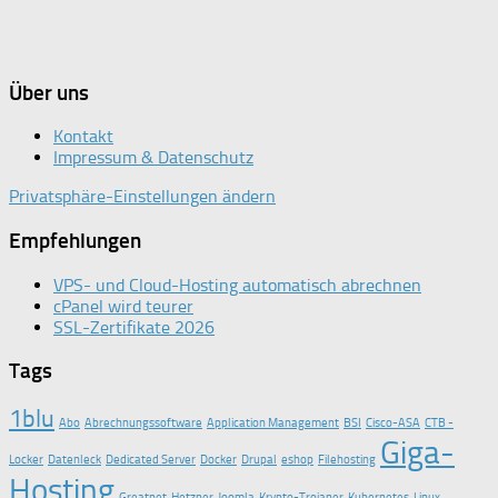
Über uns
Kontakt
Impressum & Datenschutz
Privatsphäre-Einstellungen ändern
Empfehlungen
VPS- und Cloud-Hosting automatisch abrechnen
cPanel wird teurer
SSL-Zertifikate 2026
Tags
1blu
Abo
Abrechnungssoftware
Application Management
BSI
Cisco-ASA
CTB -
Giga-
Locker
Datenleck
Dedicated Server
Docker
Drupal
eshop
Filehosting
Hosting
Greatnet
Hetzner
Joomla
Krypto-Trojaner
Kubernetes
Linux