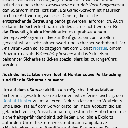
natürlich eine sichere
Firewall
sowie ein
Anti-Viren-Programm
auf
den VServern installiert sein. Bei Game-Servern ist natürlich
noch die Aktivierung weiterer Dienste, die für die
entsprechende Betreuung benötigt werden, erforderlich. Auch
so kann die Sicherheit natürlich deutlich erhöht werden. Bei
der Firewall gilt eine Kombination mit iptables, einem
Userspace-Programm, das zur Konfiguration von Tabellen
gedacht ist, als sehr lohnenswert und sicherheitserhöhend. Der
Antiviren-Scan sollte dagegen mit dem Dienst
Nessus
, einem
Program, das als
Vulnerability Scanner
auf das Schließen
bekannter Sicherheitslücken spezialisiert ist, durchgeführt
werden.
Auch die Installation von Rootkit Hunter sowie Portknocking
sind für die Sicherheit relevant
Um auf dem VServer wirklich ein möglichst hohes Maß an
Sicherheit gewährleisten zu können, ist es ferner wichtig, den
Rootkit Hunter
zu installieren. Dadurch lassen sich Whitelists
und Blacklists auf dem Server erstellen, nach
Rootkits
, die als
gefährlich gelten, Ausschau halten, bestimmte Hintertüren, die
sicherheitsgefährdend sind, schließen und lokale Exploits
auffinden. Unter letzteren versteht man manipulative
Möglichkeiten, die zu Angriffen auf den Servern von Seiten