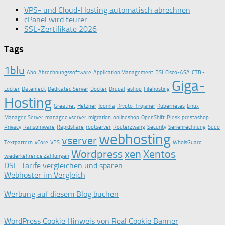
VPS- und Cloud-Hosting automatisch abrechnen
cPanel wird teurer
SSL-Zertifikate 2026
Tags
1blu
Abo
Abrechnungssoftware
Application Management
BSI
Cisco-ASA
CTB -
Giga-
Locker
Datenleck
Dedicated Server
Docker
Drupal
eshop
Filehosting
Hosting
Greatnet
Hetzner
Joomla
Krypto-Trojaner
Kubernetes
Linux
Managed Server
managed vserver
migration
onlineshop
OpenShift
Plesk
prestashop
Privacy
Ransomware
Rapidshare
rootserver
Routerzwang
Security
Serienrechnung
Sudo
webhosting
vserver
Textpattern
vCore
VPS
WhoisGuard
Wordpress
xen
Xentos
wiederkehrende Zahlungen
DSL-Tarife vergleichen und sparen
Webhoster im Vergleich
Werbung auf diesem Blog buchen
WordPress Cookie Hinweis von Real Cookie Banner