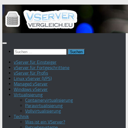
Zum
Inhalt
springen
Suchen
nach:
vServer für Einsteiger
vServer für Fortgeschrittene
vServer für Profis
Linux vServer (VPS)
Managed vServer
Windows vServer
Virtualisierung
Containervirtualisierung
Paravirtualisierung
Vollvirtualisierung
Technik
Was ist ein VServer?
Betriebssysteme