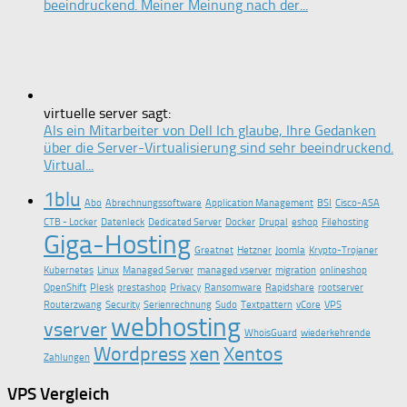
beeindruckend. Meiner Meinung nach der...
virtuelle server sagt:
Als ein Mitarbeiter von Dell Ich glaube, Ihre Gedanken
über die Server-Virtualisierung sind sehr beeindruckend.
Virtual...
1blu
Abo
Abrechnungssoftware
Application Management
BSI
Cisco-ASA
CTB - Locker
Datenleck
Dedicated Server
Docker
Drupal
eshop
Filehosting
Giga-Hosting
Greatnet
Hetzner
Joomla
Krypto-Trojaner
Kubernetes
Linux
Managed Server
managed vserver
migration
onlineshop
OpenShift
Plesk
prestashop
Privacy
Ransomware
Rapidshare
rootserver
Routerzwang
Security
Serienrechnung
Sudo
Textpattern
vCore
VPS
webhosting
vserver
WhoisGuard
wiederkehrende
Wordpress
xen
Xentos
Zahlungen
VPS Vergleich