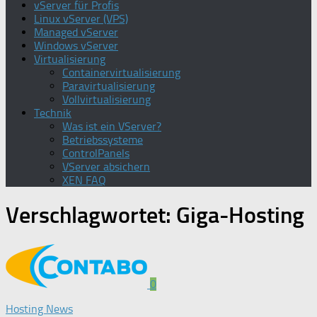
vServer für Profis
Linux vServer (VPS)
Managed vServer
Windows vServer
Virtualisierung
Containervirtualisierung
Paravirtualisierung
Vollvirtualisierung
Technik
Was ist ein VServer?
Betriebssysteme
ControlPanels
VServer absichern
XEN FAQ
Verschlagwortet:
Giga-Hosting
0
Hosting News