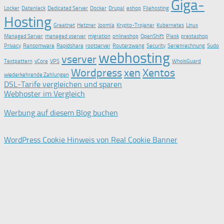
Giga-
Locker
Datenleck
Dedicated Server
Docker
Drupal
eshop
Filehosting
Hosting
Greatnet
Hetzner
Joomla
Krypto-Trojaner
Kubernetes
Linux
Managed Server
managed vserver
migration
onlineshop
OpenShift
Plesk
prestashop
Privacy
Ransomware
Rapidshare
rootserver
Routerzwang
Security
Serienrechnung
Sudo
webhosting
vserver
Textpattern
vCore
VPS
WhoisGuard
Wordpress
xen
Xentos
wiederkehrende Zahlungen
DSL-Tarife vergleichen und sparen
Webhoster im Vergleich
Werbung auf diesem Blog buchen
WordPress Cookie Hinweis von Real Cookie Banner