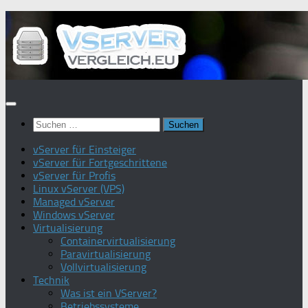
Zum
Inhalt
springen
Suchen
nach:
vServer für Einsteiger
vServer für Fortgeschrittene
vServer für Profis
Linux vServer (VPS)
Managed vServer
Windows vServer
Virtualisierung
Containervirtualisierung
Paravirtualisierung
Vollvirtualisierung
Technik
Was ist ein VServer?
Betriebssysteme