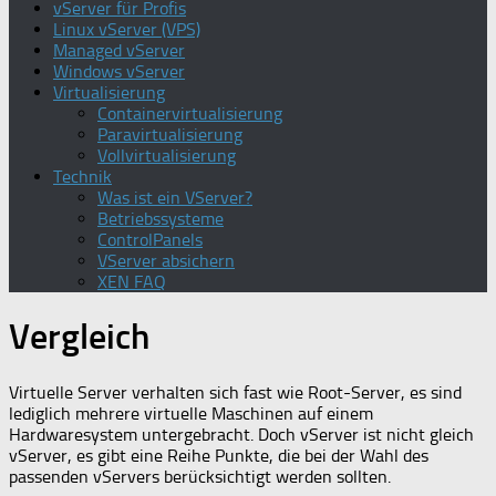
vServer für Profis
Linux vServer (VPS)
Managed vServer
Windows vServer
Virtualisierung
Containervirtualisierung
Paravirtualisierung
Vollvirtualisierung
Technik
Was ist ein VServer?
Betriebssysteme
ControlPanels
VServer absichern
XEN FAQ
Vergleich
Virtuelle Server verhalten sich fast wie Root-Server, es sind
lediglich mehrere virtuelle Maschinen auf einem
Hardwaresystem untergebracht. Doch vServer ist nicht gleich
vServer, es gibt eine Reihe Punkte, die bei der Wahl des
passenden vServers berücksichtigt werden sollten.