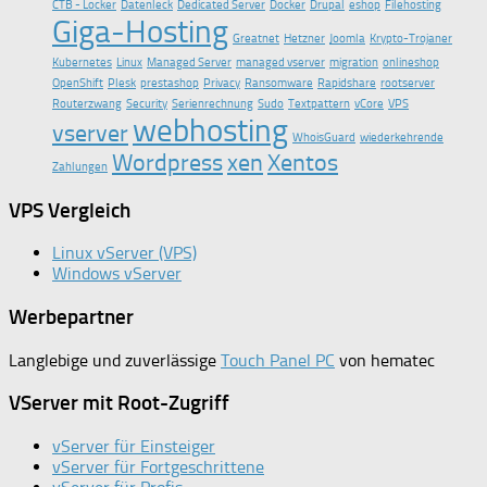
CTB - Locker
Datenleck
Dedicated Server
Docker
Drupal
eshop
Filehosting
Giga-Hosting
Greatnet
Hetzner
Joomla
Krypto-Trojaner
Kubernetes
Linux
Managed Server
managed vserver
migration
onlineshop
OpenShift
Plesk
prestashop
Privacy
Ransomware
Rapidshare
rootserver
Routerzwang
Security
Serienrechnung
Sudo
Textpattern
vCore
VPS
webhosting
vserver
WhoisGuard
wiederkehrende
Wordpress
xen
Xentos
Zahlungen
VPS Vergleich
Linux vServer (VPS)
Windows vServer
Werbepartner
Langlebige und zuverlässige
Touch Panel PC
von hematec
VServer mit Root-Zugriff
vServer für Einsteiger
vServer für Fortgeschrittene