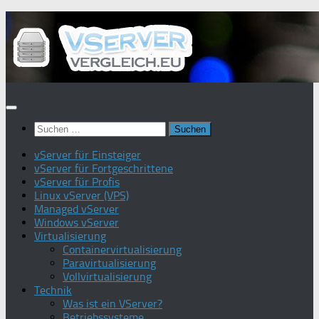
Zum
Inhalt
springen
Suchen
nach:
vServer für Einsteiger
vServer für Fortgeschrittene
vServer für Profis
Linux vServer (VPS)
Managed vServer
Windows vServer
Virtualisierung
Containervirtualisierung
Paravirtualisierung
Vollvirtualisierung
Technik
Was ist ein VServer?
Betriebssysteme