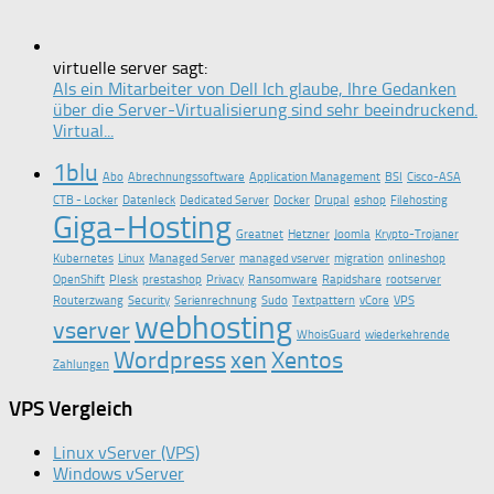
virtuelle server sagt:
Als ein Mitarbeiter von Dell Ich glaube, Ihre Gedanken
über die Server-Virtualisierung sind sehr beeindruckend.
Virtual...
1blu
Abo
Abrechnungssoftware
Application Management
BSI
Cisco-ASA
CTB - Locker
Datenleck
Dedicated Server
Docker
Drupal
eshop
Filehosting
Giga-Hosting
Greatnet
Hetzner
Joomla
Krypto-Trojaner
Kubernetes
Linux
Managed Server
managed vserver
migration
onlineshop
OpenShift
Plesk
prestashop
Privacy
Ransomware
Rapidshare
rootserver
Routerzwang
Security
Serienrechnung
Sudo
Textpattern
vCore
VPS
webhosting
vserver
WhoisGuard
wiederkehrende
Wordpress
xen
Xentos
Zahlungen
VPS Vergleich
Linux vServer (VPS)
Windows vServer