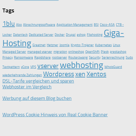
Tags
1blu
Abo
Abrechnungssoftware
Application Management
BSI
Cisco-ASA
CTB -
Giga-
Locker
Datenleck
Dedicated Server
Docker
Drupal
eshop
Filehosting
Hosting
Greatnet
Hetzner
Joomla
Krypto-Trojaner
Kubernetes
Linux
Managed Server
managed vserver
migration
onlineshop
OpenShift
Plesk
prestashop
Privacy
Ransomware
Rapidshare
rootserver
Routerzwang
Security
Serienrechnung
Sudo
webhosting
vserver
Textpattern
vCore
VPS
WhoisGuard
Wordpress
xen
Xentos
wiederkehrende Zahlungen
DSL-Tarife vergleichen und sparen
Webhoster im Vergleich
Werbung auf diesem Blog buchen
WordPress Cookie Hinweis von Real Cookie Banner