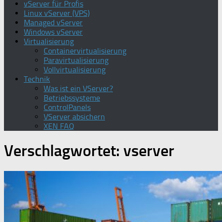
vServer für Profis
Linux vServer (VPS)
Managed vServer
Windows vServer
Virtualisierung
Containervirtualisierung
Paravirtualisierung
Vollvirtualisierung
Technik
Was ist ein VServer?
Betriebssysteme
ControlPanels
VServer absichern
XEN FAQ
Verschlagwortet:
vserver