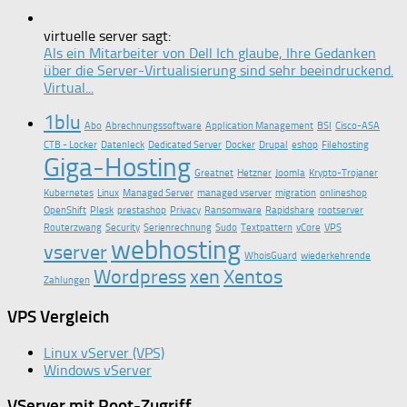
virtuelle server sagt:
Als ein Mitarbeiter von Dell Ich glaube, Ihre Gedanken
über die Server-Virtualisierung sind sehr beeindruckend.
Virtual...
1blu
Abo
Abrechnungssoftware
Application Management
BSI
Cisco-ASA
CTB - Locker
Datenleck
Dedicated Server
Docker
Drupal
eshop
Filehosting
Giga-Hosting
Greatnet
Hetzner
Joomla
Krypto-Trojaner
Kubernetes
Linux
Managed Server
managed vserver
migration
onlineshop
OpenShift
Plesk
prestashop
Privacy
Ransomware
Rapidshare
rootserver
Routerzwang
Security
Serienrechnung
Sudo
Textpattern
vCore
VPS
webhosting
vserver
WhoisGuard
wiederkehrende
Wordpress
xen
Xentos
Zahlungen
VPS Vergleich
Linux vServer (VPS)
Windows vServer
VServer mit Root-Zugriff