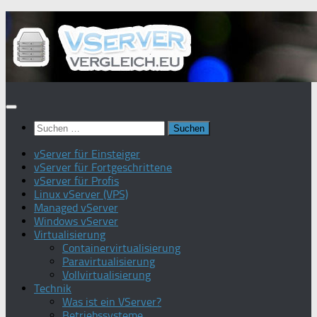
Zum
Inhalt
springen
Suchen
nach:
vServer für Einsteiger
vServer für Fortgeschrittene
vServer für Profis
Linux vServer (VPS)
Managed vServer
Windows vServer
Virtualisierung
Containervirtualisierung
Paravirtualisierung
Vollvirtualisierung
Technik
Was ist ein VServer?
Betriebssysteme