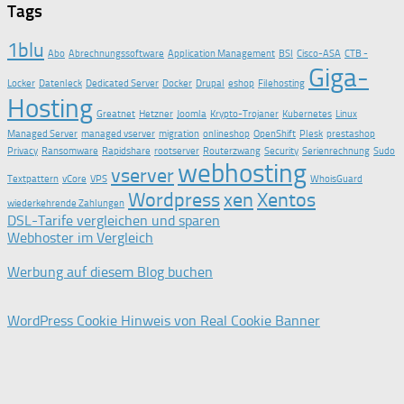
Tags
1blu
Abo
Abrechnungssoftware
Application Management
BSI
Cisco-ASA
CTB -
Giga-
Locker
Datenleck
Dedicated Server
Docker
Drupal
eshop
Filehosting
Hosting
Greatnet
Hetzner
Joomla
Krypto-Trojaner
Kubernetes
Linux
Managed Server
managed vserver
migration
onlineshop
OpenShift
Plesk
prestashop
Privacy
Ransomware
Rapidshare
rootserver
Routerzwang
Security
Serienrechnung
Sudo
webhosting
vserver
Textpattern
vCore
VPS
WhoisGuard
Wordpress
xen
Xentos
wiederkehrende Zahlungen
DSL-Tarife vergleichen und sparen
Webhoster im Vergleich
Werbung auf diesem Blog buchen
WordPress Cookie Hinweis von Real Cookie Banner