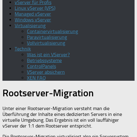
vServer für Profis
Linux vServer (VPS)
Managed vServer
Windows vServer
Virtualisierung
Containervirtualisierung
Paravirtualisierung
Vollvirtualisierung
Technik
Was ist ein VServer?
Betriebssysteme
ControlPanels
VServer absichern
XEN FAQ
Rootserver-Migration
Unter einer Rootserver-Migration versteht man die
Überführung der Inhalte eines dedizierten Servers in eine
virtuelle Umgebung. Das Ergebnis ist ein voll lauffähiger
vServer der 1:1 dem Rootserver entspricht.
Die Rootserver-Migration virtualisiert also ein Serversystem