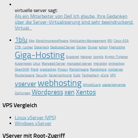
virtuelle server sagt:
Als ein Mitarbeiter von Dell Ich glaube, Ihre Gedanken
über die Server-Virtualisierung sind sehr beeindruckend.
Virtual...
1blu
Abo
Abrechnungssoftware
Application Management
BSI
Cisco-ASA
CTB - Locker
Datenleck
Dedicated Server
Docker
Drupal
eshop
Filehosting
Giga-Hosting
Greatnet
Hetzner
Joomla
Krypto-Trojaner
Kubernetes
Linux
Managed Server
managed vserver
migration
onlineshop
OpenShift
Plesk
prestashop
Privacy
Ransomware
Rapidshare
rootserver
Routerzwang
Security
Serienrechnung
Sudo
Textpattern
vCore
VPS
webhosting
vserver
WhoisGuard
wiederkehrende
Wordpress
xen
Xentos
Zahlungen
VPS Vergleich
Linux vServer (VPS)
Windows vServer
VServer mit Root-Zugriff