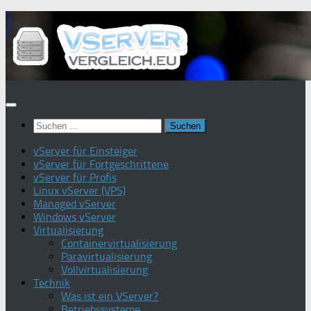
Zum
Inhalt
springen
Suchen
nach:
vServer für Einsteiger
vServer für Fortgeschrittene
vServer für Profis
Linux vServer (VPS)
Managed vServer
Windows vServer
Virtualisierung
Containervirtualisierung
Paravirtualisierung
Vollvirtualisierung
Technik
Was ist ein VServer?
Betriebssysteme