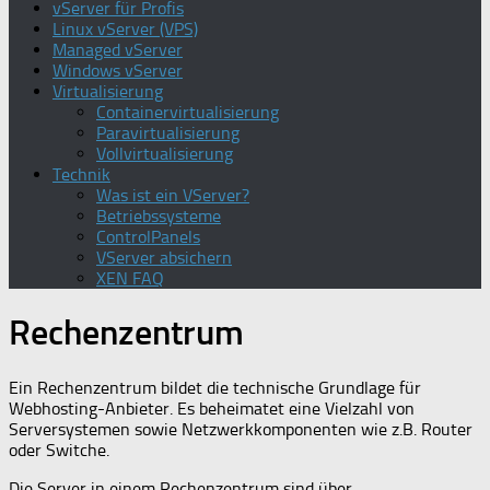
vServer für Profis
Linux vServer (VPS)
Managed vServer
Windows vServer
Virtualisierung
Containervirtualisierung
Paravirtualisierung
Vollvirtualisierung
Technik
Was ist ein VServer?
Betriebssysteme
ControlPanels
VServer absichern
XEN FAQ
Rechenzentrum
Ein Rechenzentrum bildet die technische Grundlage für
Webhosting-Anbieter. Es beheimatet eine Vielzahl von
Serversystemen sowie Netzwerkkomponenten wie z.B. Router
oder Switche.
Die Server in einem Rechenzentrum sind über