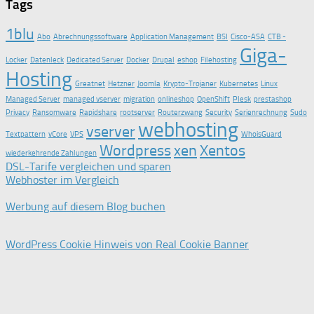
Tags
1blu
Abo
Abrechnungssoftware
Application Management
BSI
Cisco-ASA
CTB -
Giga-
Locker
Datenleck
Dedicated Server
Docker
Drupal
eshop
Filehosting
Hosting
Greatnet
Hetzner
Joomla
Krypto-Trojaner
Kubernetes
Linux
Managed Server
managed vserver
migration
onlineshop
OpenShift
Plesk
prestashop
Privacy
Ransomware
Rapidshare
rootserver
Routerzwang
Security
Serienrechnung
Sudo
webhosting
vserver
Textpattern
vCore
VPS
WhoisGuard
Wordpress
xen
Xentos
wiederkehrende Zahlungen
DSL-Tarife vergleichen und sparen
Webhoster im Vergleich
Werbung auf diesem Blog buchen
WordPress Cookie Hinweis von Real Cookie Banner