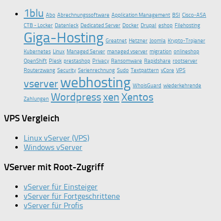
1blu
Abo
Abrechnungssoftware
Application Management
BSI
Cisco-ASA
CTB - Locker
Datenleck
Dedicated Server
Docker
Drupal
eshop
Filehosting
Giga-Hosting
Greatnet
Hetzner
Joomla
Krypto-Trojaner
Kubernetes
Linux
Managed Server
managed vserver
migration
onlineshop
OpenShift
Plesk
prestashop
Privacy
Ransomware
Rapidshare
rootserver
Routerzwang
Security
Serienrechnung
Sudo
Textpattern
vCore
VPS
webhosting
vserver
WhoisGuard
wiederkehrende
Wordpress
xen
Xentos
Zahlungen
VPS Vergleich
Linux vServer (VPS)
Windows vServer
VServer mit Root-Zugriff
vServer für Einsteiger
vServer für Fortgeschrittene
vServer für Profis