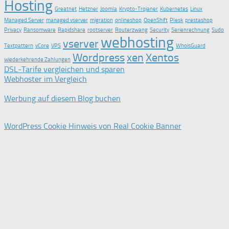
Hosting
Greatnet
Hetzner
Joomla
Krypto-Trojaner
Kubernetes
Linux
Managed Server
managed vserver
migration
onlineshop
OpenShift
Plesk
prestashop
Privacy
Ransomware
Rapidshare
rootserver
Routerzwang
Security
Serienrechnung
Sudo
webhosting
vserver
Textpattern
vCore
VPS
WhoisGuard
Wordpress
xen
Xentos
wiederkehrende Zahlungen
DSL-Tarife vergleichen und sparen
Webhoster im Vergleich
Werbung auf diesem Blog buchen
WordPress Cookie Hinweis von Real Cookie Banner