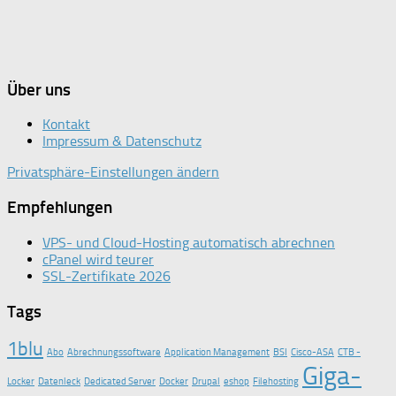
Über uns
Kontakt
Impressum & Datenschutz
Privatsphäre-Einstellungen ändern
Empfehlungen
VPS- und Cloud-Hosting automatisch abrechnen
cPanel wird teurer
SSL-Zertifikate 2026
Tags
1blu
Abo
Abrechnungssoftware
Application Management
BSI
Cisco-ASA
CTB -
Giga-
Locker
Datenleck
Dedicated Server
Docker
Drupal
eshop
Filehosting