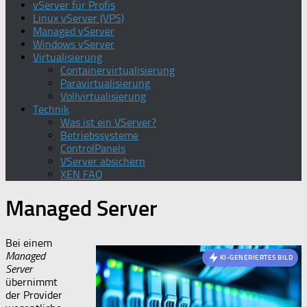
vServer für Profis
Linux vServer (VPS)
Managed vServer
Windows vServer
Virtualisierung
Containervirtualisierung
Paravirtualisierung
Vollvirtualisierung
Technik
Was ist ein VServer?
Betriebssysteme
ControlPanels
VServer absichern
XEN FAQ
Managed Server
Bei einem
Managed
KI-GENERIERTES BILD
Server
übernimmt
der Provider