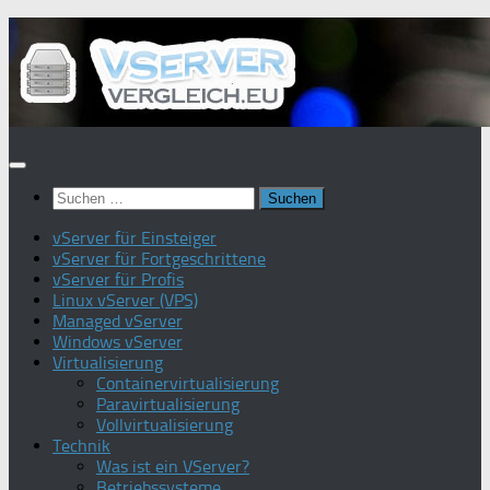
Zum
Inhalt
springen
Suchen
nach:
vServer für Einsteiger
vServer für Fortgeschrittene
vServer für Profis
Linux vServer (VPS)
Managed vServer
Windows vServer
Virtualisierung
Containervirtualisierung
Paravirtualisierung
Vollvirtualisierung
Technik
Was ist ein VServer?
Betriebssysteme