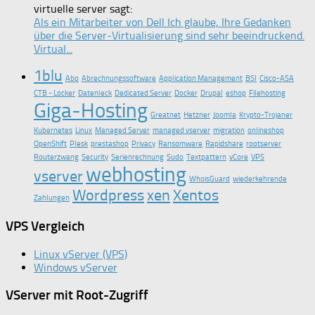
virtuelle server sagt:
Als ein Mitarbeiter von Dell Ich glaube, Ihre Gedanken
über die Server-Virtualisierung sind sehr beeindruckend.
Virtual...
1blu
Abo
Abrechnungssoftware
Application Management
BSI
Cisco-ASA
CTB - Locker
Datenleck
Dedicated Server
Docker
Drupal
eshop
Filehosting
Giga-Hosting
Greatnet
Hetzner
Joomla
Krypto-Trojaner
Kubernetes
Linux
Managed Server
managed vserver
migration
onlineshop
OpenShift
Plesk
prestashop
Privacy
Ransomware
Rapidshare
rootserver
Routerzwang
Security
Serienrechnung
Sudo
Textpattern
vCore
VPS
webhosting
vserver
WhoisGuard
wiederkehrende
Wordpress
xen
Xentos
Zahlungen
VPS Vergleich
Linux vServer (VPS)
Windows vServer
VServer mit Root-Zugriff