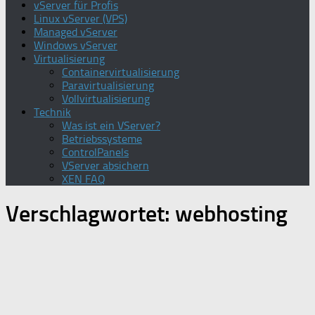
vServer für Profis
Linux vServer (VPS)
Managed vServer
Windows vServer
Virtualisierung
Containervirtualisierung
Paravirtualisierung
Vollvirtualisierung
Technik
Was ist ein VServer?
Betriebssysteme
ControlPanels
VServer absichern
XEN FAQ
Verschlagwortet:
webhosting