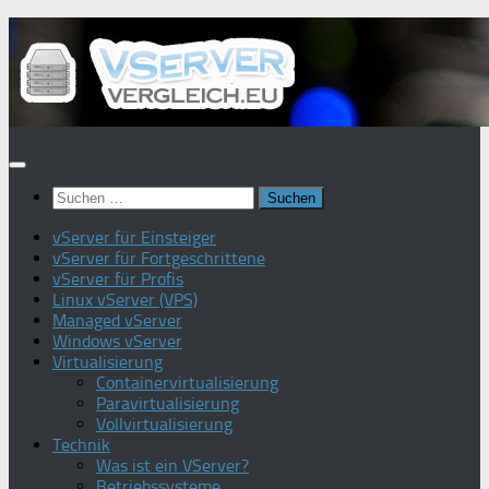
Zum
Inhalt
springen
Suchen
nach:
vServer für Einsteiger
vServer für Fortgeschrittene
vServer für Profis
Linux vServer (VPS)
Managed vServer
Windows vServer
Virtualisierung
Containervirtualisierung
Paravirtualisierung
Vollvirtualisierung
Technik
Was ist ein VServer?
Betriebssysteme