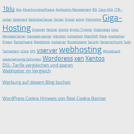
1blu
Abo
Abrechnungssoftware
Application Management
BSI
Cisco-ASA
CTB -
Giga-
Locker
Datenleck
Dedicated Server
Docker
Drupal
eshop
Filehosting
Hosting
Greatnet
Hetzner
Joomla
Krypto-Trojaner
Kubernetes
Linux
Managed Server
managed vserver
migration
onlineshop
OpenShift
Plesk
prestashop
Privacy
Ransomware
Rapidshare
rootserver
Routerzwang
Security
Serienrechnung
Sudo
webhosting
vserver
Textpattern
vCore
VPS
WhoisGuard
Wordpress
xen
Xentos
wiederkehrende Zahlungen
DSL-Tarife vergleichen und sparen
Webhoster im Vergleich
Werbung auf diesem Blog buchen
WordPress Cookie Hinweis von Real Cookie Banner