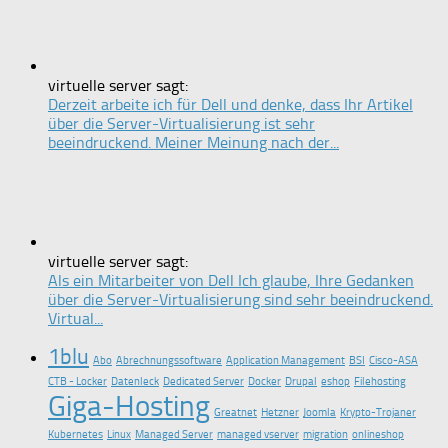
virtuelle server sagt:
Derzeit arbeite ich für Dell und denke, dass Ihr Artikel
über die Server-Virtualisierung ist sehr
beeindruckend. Meiner Meinung nach der...
virtuelle server sagt:
Als ein Mitarbeiter von Dell Ich glaube, Ihre Gedanken
über die Server-Virtualisierung sind sehr beeindruckend.
Virtual...
1blu
Abo
Abrechnungssoftware
Application Management
BSI
Cisco-ASA
CTB - Locker
Datenleck
Dedicated Server
Docker
Drupal
eshop
Filehosting
Giga-Hosting
Greatnet
Hetzner
Joomla
Krypto-Trojaner
Kubernetes
Linux
Managed Server
managed vserver
migration
onlineshop