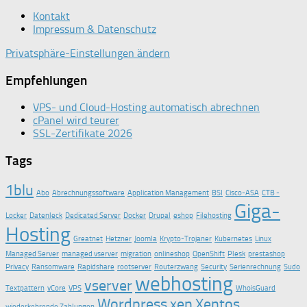
Kontakt
Impressum & Datenschutz
Privatsphäre-Einstellungen ändern
Empfehlungen
VPS- und Cloud-Hosting automatisch abrechnen
cPanel wird teurer
SSL-Zertifikate 2026
Tags
1blu
Abo
Abrechnungssoftware
Application Management
BSI
Cisco-ASA
CTB -
Giga-
Locker
Datenleck
Dedicated Server
Docker
Drupal
eshop
Filehosting
Hosting
Greatnet
Hetzner
Joomla
Krypto-Trojaner
Kubernetes
Linux
Managed Server
managed vserver
migration
onlineshop
OpenShift
Plesk
prestashop
Privacy
Ransomware
Rapidshare
rootserver
Routerzwang
Security
Serienrechnung
Sudo
webhosting
vserver
Textpattern
vCore
VPS
WhoisGuard
Wordpress
xen
Xentos
wiederkehrende Zahlungen