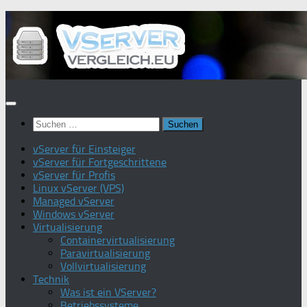
Zum
Inhalt
springen
Suchen
nach:
vServer für Einsteiger
vServer für Fortgeschrittene
vServer für Profis
Linux vServer (VPS)
Managed vServer
Windows vServer
Virtualisierung
Containervirtualisierung
Paravirtualisierung
Vollvirtualisierung
Technik
Was ist ein VServer?
Betriebssysteme