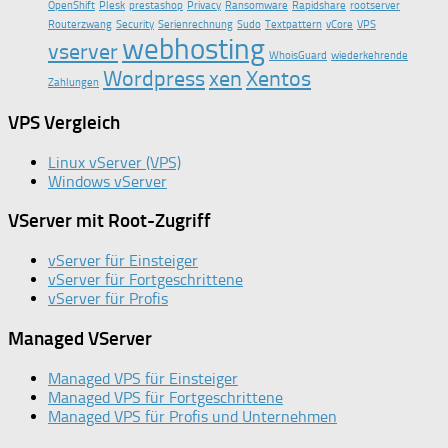
OpenShift
Plesk
prestashop
Privacy
Ransomware
Rapidshare
rootserver
Routerzwang
Security
Serienrechnung
Sudo
Textpattern
vCore
VPS
webhosting
vserver
WhoisGuard
wiederkehrende
Wordpress
xen
Xentos
Zahlungen
VPS Vergleich
Linux vServer (VPS)
Windows vServer
VServer mit Root-Zugriff
vServer für Einsteiger
vServer für Fortgeschrittene
vServer für Profis
Managed VServer
Managed VPS für Einsteiger
Managed VPS für Fortgeschrittene
Managed VPS für Profis und Unternehmen