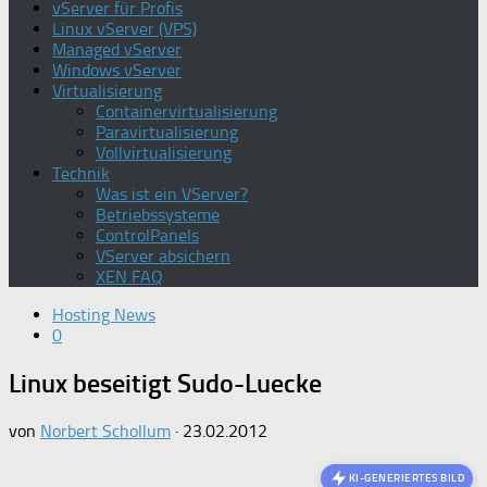
vServer für Profis
Linux vServer (VPS)
Managed vServer
Windows vServer
Virtualisierung
Containervirtualisierung
Paravirtualisierung
Vollvirtualisierung
Technik
Was ist ein VServer?
Betriebssysteme
ControlPanels
VServer absichern
XEN FAQ
Hosting News
0
Linux beseitigt Sudo-Luecke
von
Norbert Schollum
·
23.02.2012
KI-GENERIERTES BILD