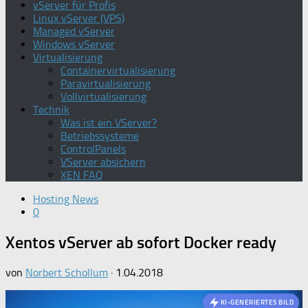
vServer für Profis
Linux vServer (VPS)
Managed vServer
Windows vServer
Virtualisierung
Containervirtualisierung
Paravirtualisierung
Vollvirtualisierung
Technik
Was ist ein VServer?
Betriebssysteme
ControlPanels
VServer absichern
XEN FAQ
Hosting News
0
Xentos vServer ab sofort Docker ready
von
Norbert Schollum
·
1.04.2018
KI-GENERIERTES BILD