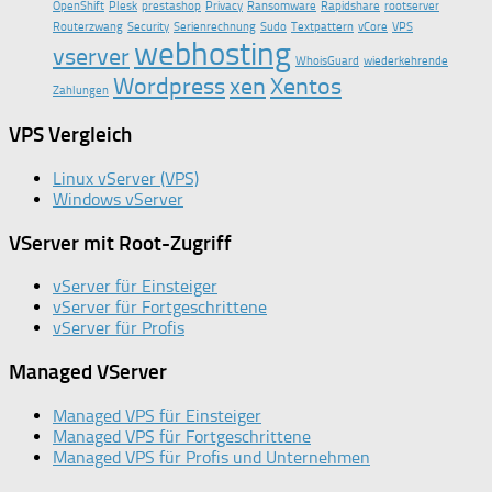
OpenShift
Plesk
prestashop
Privacy
Ransomware
Rapidshare
rootserver
Routerzwang
Security
Serienrechnung
Sudo
Textpattern
vCore
VPS
webhosting
vserver
WhoisGuard
wiederkehrende
Wordpress
xen
Xentos
Zahlungen
VPS Vergleich
Linux vServer (VPS)
Windows vServer
VServer mit Root-Zugriff
vServer für Einsteiger
vServer für Fortgeschrittene
vServer für Profis
Managed VServer
Managed VPS für Einsteiger
Managed VPS für Fortgeschrittene
Managed VPS für Profis und Unternehmen