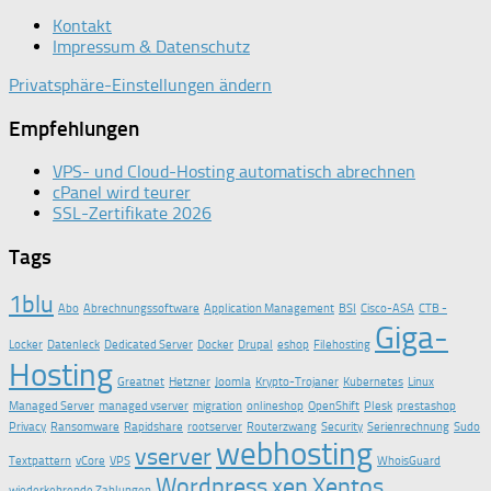
Kontakt
Impressum & Datenschutz
Privatsphäre-Einstellungen ändern
Empfehlungen
VPS- und Cloud-Hosting automatisch abrechnen
cPanel wird teurer
SSL-Zertifikate 2026
Tags
1blu
Abo
Abrechnungssoftware
Application Management
BSI
Cisco-ASA
CTB -
Giga-
Locker
Datenleck
Dedicated Server
Docker
Drupal
eshop
Filehosting
Hosting
Greatnet
Hetzner
Joomla
Krypto-Trojaner
Kubernetes
Linux
Managed Server
managed vserver
migration
onlineshop
OpenShift
Plesk
prestashop
Privacy
Ransomware
Rapidshare
rootserver
Routerzwang
Security
Serienrechnung
Sudo
webhosting
vserver
Textpattern
vCore
VPS
WhoisGuard
Wordpress
xen
Xentos
wiederkehrende Zahlungen