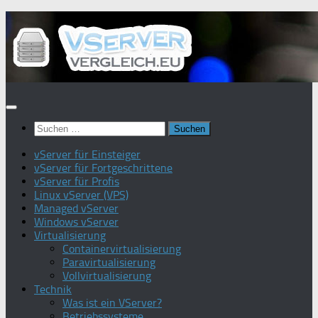
Zum
Inhalt
springen
Suchen
nach:
vServer für Einsteiger
vServer für Fortgeschrittene
vServer für Profis
Linux vServer (VPS)
Managed vServer
Windows vServer
Virtualisierung
Containervirtualisierung
Paravirtualisierung
Vollvirtualisierung
Technik
Was ist ein VServer?
Betriebssysteme