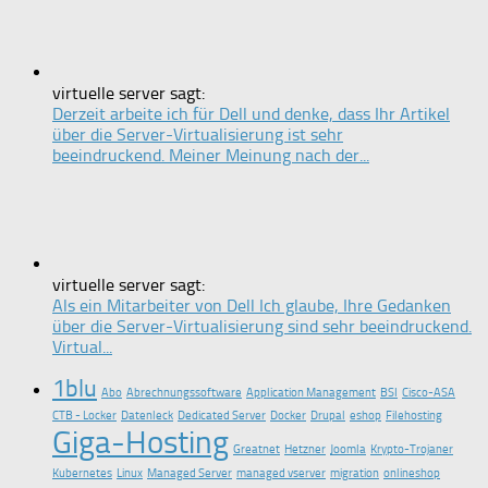
virtuelle server sagt:
Derzeit arbeite ich für Dell und denke, dass Ihr Artikel
über die Server-Virtualisierung ist sehr
beeindruckend. Meiner Meinung nach der...
virtuelle server sagt:
Als ein Mitarbeiter von Dell Ich glaube, Ihre Gedanken
über die Server-Virtualisierung sind sehr beeindruckend.
Virtual...
1blu
Abo
Abrechnungssoftware
Application Management
BSI
Cisco-ASA
CTB - Locker
Datenleck
Dedicated Server
Docker
Drupal
eshop
Filehosting
Giga-Hosting
Greatnet
Hetzner
Joomla
Krypto-Trojaner
Kubernetes
Linux
Managed Server
managed vserver
migration
onlineshop