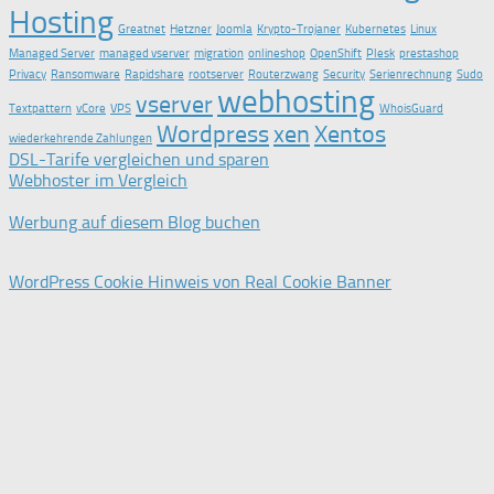
Hosting
Greatnet
Hetzner
Joomla
Krypto-Trojaner
Kubernetes
Linux
Managed Server
managed vserver
migration
onlineshop
OpenShift
Plesk
prestashop
Privacy
Ransomware
Rapidshare
rootserver
Routerzwang
Security
Serienrechnung
Sudo
webhosting
vserver
Textpattern
vCore
VPS
WhoisGuard
Wordpress
xen
Xentos
wiederkehrende Zahlungen
DSL-Tarife vergleichen und sparen
Webhoster im Vergleich
Werbung auf diesem Blog buchen
WordPress Cookie Hinweis von Real Cookie Banner