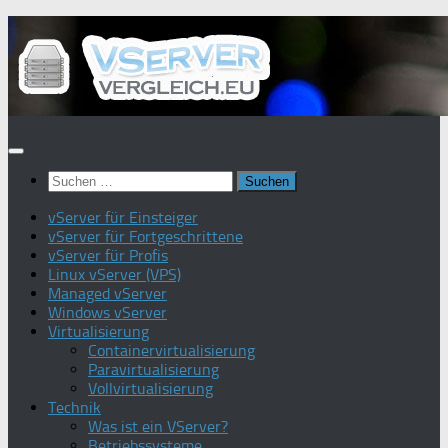
Zum
Inhalt
springen
Suchen
nach:
vServer für Einsteiger
vServer für Fortgeschrittene
vServer für Profis
Linux vServer (VPS)
Managed vServer
Windows vServer
Virtualisierung
Containervirtualisierung
Paravirtualisierung
Vollvirtualisierung
Technik
Was ist ein VServer?
Betriebssysteme