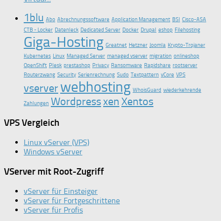
1blu
Abo
Abrechnungssoftware
Application Management
BSI
Cisco-ASA
CTB - Locker
Datenleck
Dedicated Server
Docker
Drupal
eshop
Filehosting
Giga-Hosting
Greatnet
Hetzner
Joomla
Krypto-Trojaner
Kubernetes
Linux
Managed Server
managed vserver
migration
onlineshop
OpenShift
Plesk
prestashop
Privacy
Ransomware
Rapidshare
rootserver
Routerzwang
Security
Serienrechnung
Sudo
Textpattern
vCore
VPS
webhosting
vserver
WhoisGuard
wiederkehrende
Wordpress
xen
Xentos
Zahlungen
VPS Vergleich
Linux vServer (VPS)
Windows vServer
VServer mit Root-Zugriff
vServer für Einsteiger
vServer für Fortgeschrittene
vServer für Profis