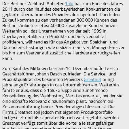
Der Berliner Webhost-Anbieter
1blu
hat zum Ende des Jahres
2011 durch den Kauf des oberbayerischen Konkurrenten die
geplante Übernahme des Providers durchgeführt. Durch den
Zukauf kommen zu den vorhandenen 300.000 Kunden des
Berliner Anbieters etwa 40.000 zusätzliche Kunden hinzu.
Weiterhin soll das Unternehmen von der seit 1999 in
Oberbayern etablierten Produkt- und Servicequalität
profitieren, während es für das Angebot von Speicher- und
Datendienstleistungen wie dedizierte Server, Managed-Server
bis hin zum Vserver auf zusätzliche Hardware zurückgreifen
kann.
Zum Kauf des Mitbewerbers am 14. Dezember äußerte sich
Geschäftsführer Johann Dasch zufrieden. Die Service- und
Produktqualität des bekannten Providers
Greatnet
bringt
jahrelange Erfahrungen in das Unternehmen ein. Weiterhin
führte er aus, dass die 1blu-Gruppe eine zunehmende
Konsolidierung des Webhosting-Marktes erwartet, bei der sie
eine lebhafte Relevanz einzunehmen plant, nachdem die
Zusammenführung beider Provider abgeschlossen ist. Die
Firma Greatnet soll jedoch mit eigenem Produktportfolio
fortgesetzt und als seperater Betrieb weitergeführt werden.
Greatnet verfügt somit über die Vorteile leistungsfähiger
Hardware sowie weiterer Investitionen der 1blu-Gruppe.