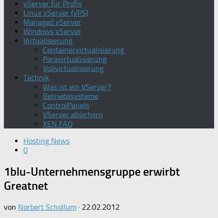
vServer für Profis
Linux vServer (VPS)
Managed vServer
Windows vServer
Virtualisierung
Containervirtualisierung
Paravirtualisierung
Vollvirtualisierung
Technik
Was ist ein VServer?
Betriebssysteme
ControlPanels
VServer absichern
XEN FAQ
Hosting News
0
1blu-Unternehmensgruppe erwirbt
Greatnet
von
Norbert Schollum
·
22.02.2012