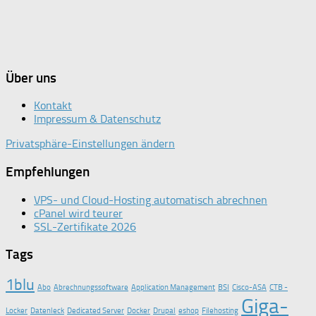
Über uns
Kontakt
Impressum & Datenschutz
Privatsphäre-Einstellungen ändern
Empfehlungen
VPS- und Cloud-Hosting automatisch abrechnen
cPanel wird teurer
SSL-Zertifikate 2026
Tags
1blu
Abo
Abrechnungssoftware
Application Management
BSI
Cisco-ASA
CTB -
Giga-
Locker
Datenleck
Dedicated Server
Docker
Drupal
eshop
Filehosting