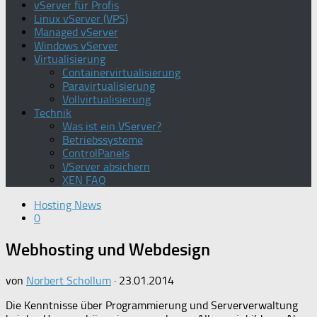
vServer für Profis
Linux vServer (VPS)
Managed vServer
Windows vServer
Virtualisierung
Containervirtualisierung
Paravirtualisierung
Vollvirtualisierung
Technik
Was ist ein VServer?
Betriebssysteme
ControlPanels
VServer absichern
XEN FAQ
Hosting News
0
Webhosting und Webdesign
von
Norbert Schollum
·
23.01.2014
Die Kenntnisse über Programmierung und Serververwaltung