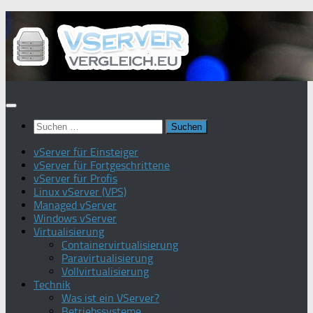
Zum
Inhalt
springen
Suchen
nach:
vServer für Einsteiger
vServer für Fortgeschrittene
vServer für Profis
Linux vServer (VPS)
Managed vServer
Windows vServer
Virtualisierung
Containervirtualisierung
Paravirtualisierung
Vollvirtualisierung
Technik
Was ist ein VServer?
Betriebssysteme