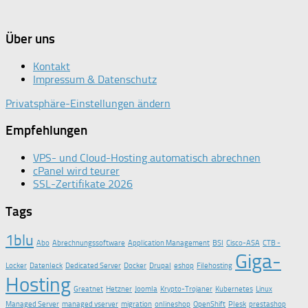
Über uns
Kontakt
Impressum & Datenschutz
Privatsphäre-Einstellungen ändern
Empfehlungen
VPS- und Cloud-Hosting automatisch abrechnen
cPanel wird teurer
SSL-Zertifikate 2026
Tags
1blu
Abo
Abrechnungssoftware
Application Management
BSI
Cisco-ASA
CTB -
Giga-
Locker
Datenleck
Dedicated Server
Docker
Drupal
eshop
Filehosting
Hosting
Greatnet
Hetzner
Joomla
Krypto-Trojaner
Kubernetes
Linux
Managed Server
managed vserver
migration
onlineshop
OpenShift
Plesk
prestashop