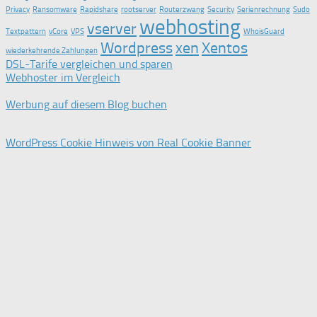
Privacy
Ransomware
Rapidshare
rootserver
Routerzwang
Security
Serienrechnung
Sudo
webhosting
vserver
Textpattern
vCore
VPS
WhoisGuard
Wordpress
xen
Xentos
wiederkehrende Zahlungen
DSL-Tarife vergleichen und sparen
Webhoster im Vergleich
Werbung auf diesem Blog buchen
WordPress Cookie Hinweis von Real Cookie Banner