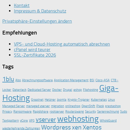
Kontakt
Impressum & Datenschutz
Privatsphäre-Einstellungen ändern
Empfehlungen
VPS- und Cloud-Hosting automatisch abrechnen
cPanel wird teurer
SSL-Zertifikate 2026
Tags
1blu
Abo
Abrechnungssoftware
Application Management
BSI
Cisco-ASA
CTB -
Giga-
Locker
Datenleck
Dedicated Server
Docker
Drupal
eshop
Filehosting
Hosting
Greatnet
Hetzner
Joomla
Krypto-Trojaner
Kubernetes
Linux
Managed Server
managed vserver
migration
onlineshop
OpenShift
Plesk
prestashop
Privacy
Ransomware
Rapidshare
rootserver
Routerzwang
Security
Serienrechnung
Sudo
webhosting
vserver
Textpattern
vCore
VPS
WhoisGuard
Wordpress
xen
Xentos
wiederkehrende Zahlungen