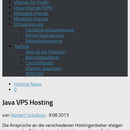
vServer für Profis
Linux vServer (VPS)
Managed vServer
Windows vServer
Virtualisierung
Containervirtualisierung
Paravirtualisierung
Vollvirtualisierung
Technik
Was ist ein VServer?
Betriebssysteme
ControlPanels
VServer absichern
XEN FAQ
Hosting News
0
Java VPS Hosting
von
Norbert Schollum
·
9.08.2013
Die Ansprüche an die verschiedenen Hostinganbieter steigen