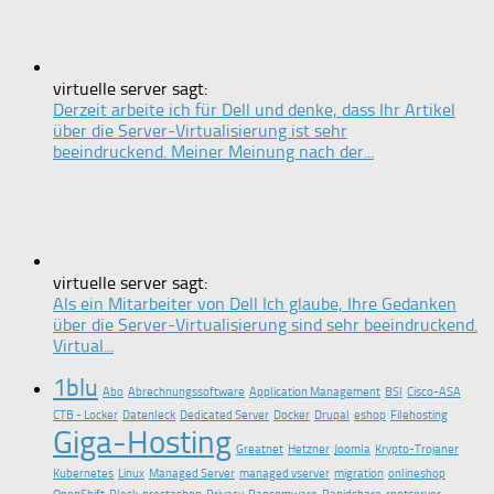
virtuelle server sagt:
Derzeit arbeite ich für Dell und denke, dass Ihr Artikel
über die Server-Virtualisierung ist sehr
beeindruckend. Meiner Meinung nach der...
virtuelle server sagt:
Als ein Mitarbeiter von Dell Ich glaube, Ihre Gedanken
über die Server-Virtualisierung sind sehr beeindruckend.
Virtual...
1blu
Abo
Abrechnungssoftware
Application Management
BSI
Cisco-ASA
CTB - Locker
Datenleck
Dedicated Server
Docker
Drupal
eshop
Filehosting
Giga-Hosting
Greatnet
Hetzner
Joomla
Krypto-Trojaner
Kubernetes
Linux
Managed Server
managed vserver
migration
onlineshop