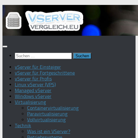
Zum
Inhalt
springen
Suchen
nach:
vServer für Einsteiger
vServer für Fortgeschrittene
vServer für Profis
Linux vServer (VPS)
Managed vServer
Windows vServer
Virtualisierung
Containervirtualisierung
Paravirtualisierung
Vollvirtualisierung
Technik
Was ist ein VServer?
Betriebssysteme