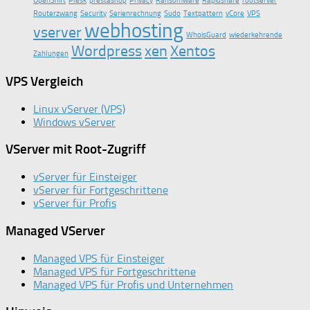
OpenShift
Plesk
prestashop
Privacy
Ransomware
Rapidshare
rootserver
Routerzwang
Security
Serienrechnung
Sudo
Textpattern
vCore
VPS
webhosting
vserver
WhoisGuard
wiederkehrende
Wordpress
xen
Xentos
Zahlungen
VPS Vergleich
Linux vServer (VPS)
Windows vServer
VServer mit Root-Zugriff
vServer für Einsteiger
vServer für Fortgeschrittene
vServer für Profis
Managed VServer
Managed VPS für Einsteiger
Managed VPS für Fortgeschrittene
Managed VPS für Profis und Unternehmen