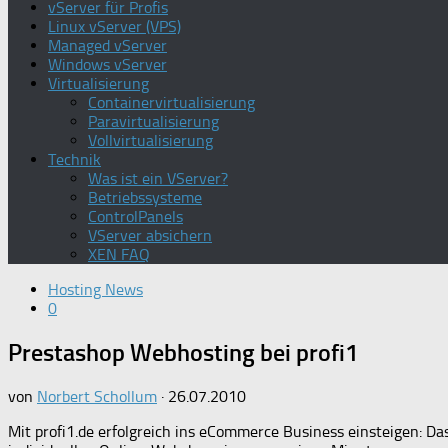
vServer für Profis
Linux vServer (VPS)
Managed vServer
Windows vServer
Virtualisierung
Containervirtualisierung
Paravirtualisierung
Vollvirtualisierung
Technik
Was ist ein VServer?
Betriebssysteme
ControlPanels
VServer absichern
XEN FAQ
Hosting News
0
Prestashop Webhosting bei profi1
von
Norbert Schollum
·
26.07.2010
Mit profi1.de erfolgreich ins eCommerce Business einsteigen: 