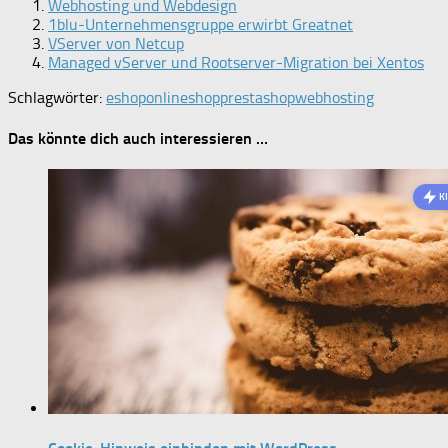
Webhosting und Webdesign
1blu-Unternehmensgruppe erwirbt Greatnet
VServer von Netcup
Managed vServer und Rootserver-Migration bei Xentos
Schlagwörter:
eshop
onlineshop
prestashop
webhosting
Das könnte dich auch interessieren …
K