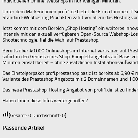
individuellen Online-Webshops in nur wenigen Minuten.
Unter dem Markennamen profi1.de bietet die Firma luminea IT S
Standard-Webhosting Produkten zählt vor allem das Hosting vo
Jetzt kommt mit dem Bereich „Shop Hosting“ ein weiteres innov
intensiv mit den aktuell verfügbaren Open-Source Webshop-Lös
Shoptechnologie, fiel die Wahl auf Prestashop.
Bereits über 40.000 Onlineshops im Internet vertrauen auf Pres
sofort in den Genuss eines Shop-Komplettangebots auf Basis vo
Minuten einsatzbereit – ohne zusätzlichen Installationsaufwand
Das Einsteigerpaket profi.prestashop basic ist bereits ab 6,90 €
Variante des Prestashop Angebots mit 2 Domainnamen und 1.00
Das neue Prestashop-Hosting Angebot von profi1.de ist zu find
Haben Ihnen diese Infos weitergeholfen?
[Gesamt:
0
Durchschnitt:
0
]
Passende Artikel