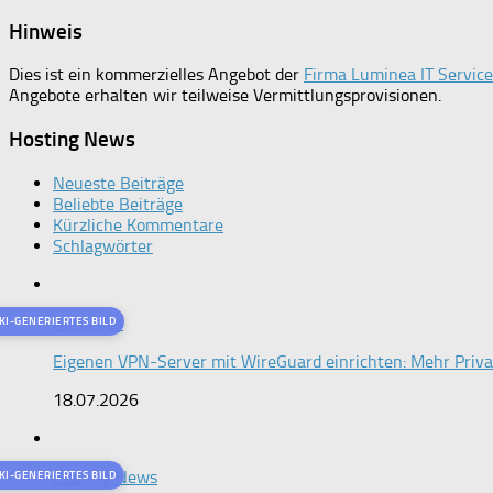
Hinweis
Dies ist ein kommerzielles Angebot der
Firma Luminea IT Servi
Angebote erhalten wir teilweise Vermittlungsprovisionen.
Hosting News
Neueste Beiträge
Beliebte Beiträge
Kürzliche Kommentare
Schlagwörter
Aktuelles
KI-GENERIERTES BILD
Eigenen VPN-Server mit WireGuard einrichten: Mehr Priv
18.07.2026
Hosting News
KI-GENERIERTES BILD