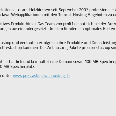
olutions Ltd. aus Holzkirchen seit September 2007 professionel
n Java-Webapplikationen mit den Tomcat-Hosting Angeboten zu de
atives Produkt hinzu. Das Team von profi1.de hat sich bei der A
ungen auseinandergesetzt. Um dem Kunden ein optimales Kosten-
tashop und verkaufen erfolgreich ihre Produkte und Dienstleistu
n Prestashop kommen. Die Webhosting Pakete profi.prestashop sin
.
 mtl. erhältlich und beinhaltet eine Domain sowie 500 MB Speicherp
0 MB Speicherplatz.
en unter
www.prestashop-webhosting.de
.