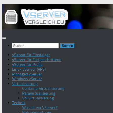
Zum
Inhalt
springen
Suchen
nach:
vServer für Einsteiger
vServer für Fortgeschrittene
vServer für Profis
Linux vServer (VPS)
Managed vServer
Windows vServer
Virtualisierung
Containervirtualisierung
Paravirtualisierung
Vollvirtualisierung
Technik
Was ist ein VServer?
Betriebssysteme