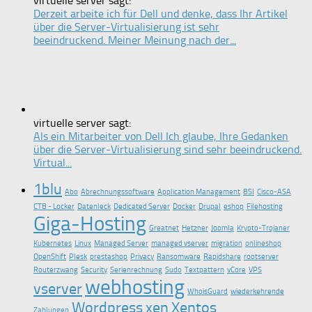
virtuelle server sagt:
Derzeit arbeite ich für Dell und denke, dass Ihr Artikel
über die Server-Virtualisierung ist sehr
beeindruckend. Meiner Meinung nach der...
virtuelle server sagt:
Als ein Mitarbeiter von Dell Ich glaube, Ihre Gedanken
über die Server-Virtualisierung sind sehr beeindruckend.
Virtual...
1blu
Abo
Abrechnungssoftware
Application Management
BSI
Cisco-ASA
CTB - Locker
Datenleck
Dedicated Server
Docker
Drupal
eshop
Filehosting
Giga-Hosting
Greatnet
Hetzner
Joomla
Krypto-Trojaner
Kubernetes
Linux
Managed Server
managed vserver
migration
onlineshop
OpenShift
Plesk
prestashop
Privacy
Ransomware
Rapidshare
rootserver
Routerzwang
Security
Serienrechnung
Sudo
Textpattern
vCore
VPS
webhosting
vserver
WhoisGuard
wiederkehrende
Wordpress
xen
Xentos
Zahlungen