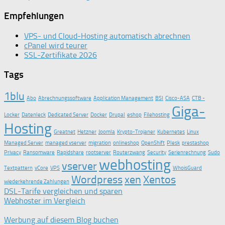
Empfehlungen
VPS- und Cloud-Hosting automatisch abrechnen
cPanel wird teurer
SSL-Zertifikate 2026
Tags
1blu
Abo
Abrechnungssoftware
Application Management
BSI
Cisco-ASA
CTB -
Giga-
Locker
Datenleck
Dedicated Server
Docker
Drupal
eshop
Filehosting
Hosting
Greatnet
Hetzner
Joomla
Krypto-Trojaner
Kubernetes
Linux
Managed Server
managed vserver
migration
onlineshop
OpenShift
Plesk
prestashop
Privacy
Ransomware
Rapidshare
rootserver
Routerzwang
Security
Serienrechnung
Sudo
webhosting
vserver
Textpattern
vCore
VPS
WhoisGuard
Wordpress
xen
Xentos
wiederkehrende Zahlungen
DSL-Tarife vergleichen und sparen
Webhoster im Vergleich
Werbung auf diesem Blog buchen