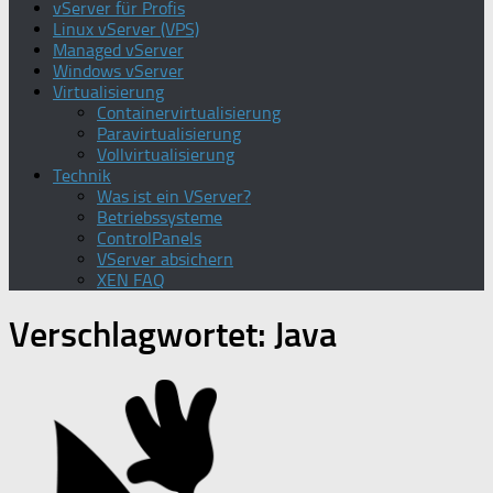
vServer für Profis
Linux vServer (VPS)
Managed vServer
Windows vServer
Virtualisierung
Containervirtualisierung
Paravirtualisierung
Vollvirtualisierung
Technik
Was ist ein VServer?
Betriebssysteme
ControlPanels
VServer absichern
XEN FAQ
Verschlagwortet:
Java