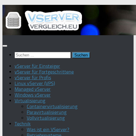
Zum
Inhalt
springen
Suchen
nach:
vServer für Einsteiger
vServer für Fortgeschrittene
vServer für Profis
Linux vServer (VPS)
Managed vServer
Windows vServer
Virtualisierung
Containervirtualisierung
Paravirtualisierung
Vollvirtualisierung
Technik
Was ist ein VServer?
Betriebssysteme