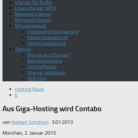
vServer für Profis
Linux vServer (VPS)
Managed vServer
Windows vServer
Virtualisierung
Containervirtualisierung
Paravirtualisierung
Vollvirtualisierung
Technik
Was ist ein VServer?
Betriebssysteme
ControlPanels
VServer absichern
XEN FAQ
Hosting News
0
Aus Giga-Hosting wird Contabo
von
Norbert Schollum
·
3.01.2013
München, 2. Januar 2013