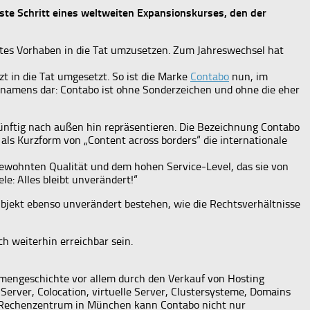
te Schritt eines weltweiten Expansionskurses, den der
tes Vorhaben in die Tat umzusetzen. Zum Jahreswechsel hat
t in die Tat umgesetzt. So ist die Marke
Contabo
nun, im
nnamens dar: Contabo ist ohne Sonderzeichen und ohne die eher
ünftig nach außen hin repräsentieren. Die Bezeichnung Contabo
als Kurzform von „Content across borders“ die internationale
gewohnten Qualität und dem hohen Service-Level, das sie von
e: Alles bleibt unverändert!“
bjekt ebenso unverändert bestehen, wie die Rechtsverhältnisse
h weiterhin erreichbar sein.
rmengeschichte vor allem durch den Verkauf von Hosting
erver, Colocation, virtuelle Server, Clustersysteme, Domains
ne Rechenzentrum in München kann Contabo nicht nur