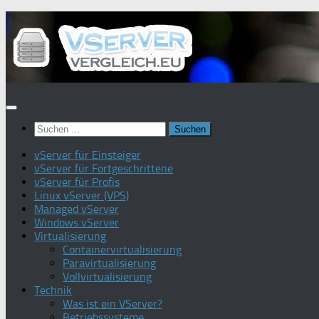
Zum
Inhalt
springen
Suchen
nach:
vServer für Einsteiger
vServer für Fortgeschrittene
vServer für Profis
Linux vServer (VPS)
Managed vServer
Windows vServer
Virtualisierung
Containervirtualisierung
Paravirtualisierung
Vollvirtualisierung
Technik
Was ist ein VServer?
Betriebssysteme