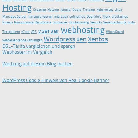
Hosting
Greatnet
Hetzner
Joomla
Krypto-Trojaner
Kubernetes
Linux
Managed Server
managed vserver
migration
onlineshop
OpenShift
Plesk
prestashop
Privacy
Ransomware
Rapidshare
rootserver
Routerzwang
Security
Serienrechnung
Sudo
webhosting
vserver
Textpattern
vCore
VPS
WhoisGuard
Wordpress
xen
Xentos
wiederkehrende Zahlungen
DSL-Tarife vergleichen und sparen
Webhoster im Vergleich
Werbung auf diesem Blog buchen
WordPress Cookie Hinweis von Real Cookie Banner