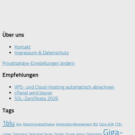
Über uns
Kontakt
Impressum & Datenschutz
Privatsphäre-Einstellungen ändern
Empfehlungen
VPS- und Cloud-Hosting automatisch abrechnen
cPanel wird teurer
SSL-Zertifikate 2026
Tags
1blu
Abo
Abrechnungssoftware
Application Management
BSI
Cisco-ASA
CTB -
Giga-
Locker
Datenleck
Dedicated Server
Docker
Drupal
eshop
Filehosting