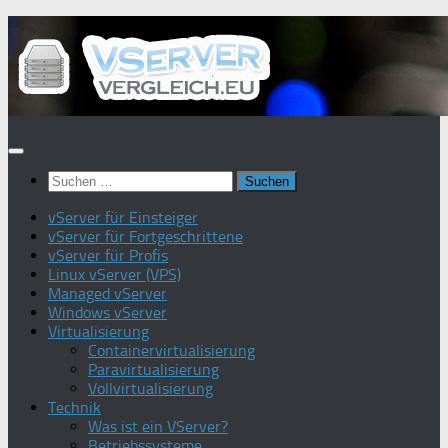
Zum
Inhalt
springen
Suchen
nach:
vServer für Einsteiger
vServer für Fortgeschrittene
vServer für Profis
Linux vServer (VPS)
Managed vServer
Windows vServer
Virtualisierung
Containervirtualisierung
Paravirtualisierung
Vollvirtualisierung
Technik
Was ist ein VServer?
Betriebssysteme