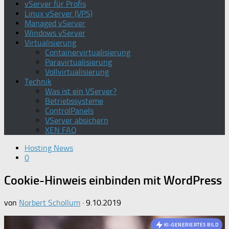
vServer für Profis
Linux vServer (VPS)
Managed vServer
Windows vServer
Virtualisierung
Containervirtualisierung
Paravirtualisierung
Vollvirtualisierung
Technik
Was ist ein VServer?
Betriebssysteme
ControlPanels
VServer absichern
XEN FAQ
Hosting News
0
Cookie-Hinweis einbinden mit WordPress
von
Norbert Schollum
·
9.10.2019
KI-GENERIERTES BILD