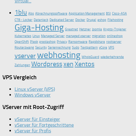
Virtual...
1blu
Abo
Abrechnungssoftware
Application Management
BSI
Cisco-ASA
CTB - Locker
Datenleck
Dedicated Server
Docker
Drupal
eshop
Filehosting
Giga-Hosting
Greatnet
Hetzner
Joomla
Krypto-Trojaner
Kubernetes
Linux
Managed Server
managed vserver
migration
onlineshop
OpenShift
Plesk
prestashop
Privacy
Ransomware
Rapidshare
rootserver
Routerzwang
Security
Serienrechnung
Sudo
Textpattern
vCore
VPS
webhosting
vserver
WhoisGuard
wiederkehrende
Wordpress
xen
Xentos
Zahlungen
VPS Vergleich
Linux vServer (VPS)
Windows vServer
VServer mit Root-Zugriff
vServer für Einsteiger
vServer für Fortgeschrittene
vServer für Profis