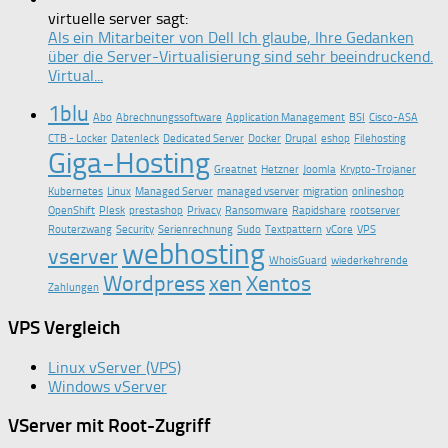
virtuelle server sagt:
Als ein Mitarbeiter von Dell Ich glaube, Ihre Gedanken
über die Server-Virtualisierung sind sehr beeindruckend.
Virtual...
1blu
Abo
Abrechnungssoftware
Application Management
BSI
Cisco-ASA
CTB - Locker
Datenleck
Dedicated Server
Docker
Drupal
eshop
Filehosting
Giga-Hosting
Greatnet
Hetzner
Joomla
Krypto-Trojaner
Kubernetes
Linux
Managed Server
managed vserver
migration
onlineshop
OpenShift
Plesk
prestashop
Privacy
Ransomware
Rapidshare
rootserver
Routerzwang
Security
Serienrechnung
Sudo
Textpattern
vCore
VPS
webhosting
vserver
WhoisGuard
wiederkehrende
Wordpress
xen
Xentos
Zahlungen
VPS Vergleich
Linux vServer (VPS)
Windows vServer
VServer mit Root-Zugriff