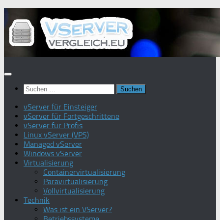
Zum
Inhalt
springen
Suchen
nach:
vServer für Einsteiger
vServer für Fortgeschrittene
vServer für Profis
Linux vServer (VPS)
Managed vServer
Windows vServer
Virtualisierung
Containervirtualisierung
Paravirtualisierung
Vollvirtualisierung
Technik
Was ist ein VServer?
Betriebssysteme