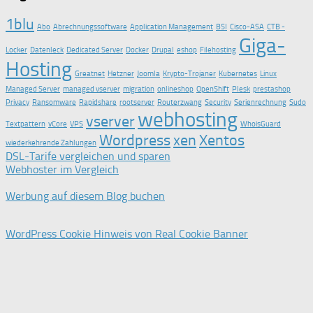
1blu
Abo
Abrechnungssoftware
Application Management
BSI
Cisco-ASA
CTB -
Giga-
Locker
Datenleck
Dedicated Server
Docker
Drupal
eshop
Filehosting
Hosting
Greatnet
Hetzner
Joomla
Krypto-Trojaner
Kubernetes
Linux
Managed Server
managed vserver
migration
onlineshop
OpenShift
Plesk
prestashop
Privacy
Ransomware
Rapidshare
rootserver
Routerzwang
Security
Serienrechnung
Sudo
webhosting
vserver
Textpattern
vCore
VPS
WhoisGuard
Wordpress
xen
Xentos
wiederkehrende Zahlungen
DSL-Tarife vergleichen und sparen
Webhoster im Vergleich
Werbung auf diesem Blog buchen
WordPress Cookie Hinweis von Real Cookie Banner