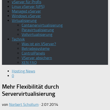
vServer für Profis
Linux vServer (VPS)
Managed vServer
Windows vServer
Virtualisierung
Containervirtualisierung
Paravirtualisierung
Vollvirtualisierung
Technik
Was ist ein VServer?
Betriebssysteme
ControlPanels
VServer absichern
XEN FAQ
Hosting News
0
Mehr Flexibilität durch
Servervirtualisierung
von
Norbert Schollum
·
2.07.2014