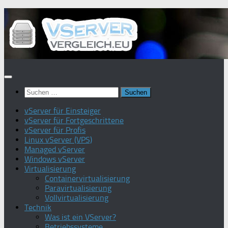
Zum
Inhalt
springen
Suchen
nach:
vServer für Einsteiger
vServer für Fortgeschrittene
vServer für Profis
Linux vServer (VPS)
Managed vServer
Windows vServer
Virtualisierung
Containervirtualisierung
Paravirtualisierung
Vollvirtualisierung
Technik
Was ist ein VServer?
Betriebssysteme