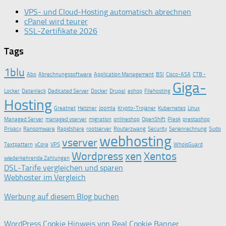
VPS- und Cloud-Hosting automatisch abrechnen
cPanel wird teurer
SSL-Zertifikate 2026
Tags
1blu
Abo
Abrechnungssoftware
Application Management
BSI
Cisco-ASA
CTB -
Giga-
Locker
Datenleck
Dedicated Server
Docker
Drupal
eshop
Filehosting
Hosting
Greatnet
Hetzner
Joomla
Krypto-Trojaner
Kubernetes
Linux
Managed Server
managed vserver
migration
onlineshop
OpenShift
Plesk
prestashop
Privacy
Ransomware
Rapidshare
rootserver
Routerzwang
Security
Serienrechnung
Sudo
webhosting
vserver
Textpattern
vCore
VPS
WhoisGuard
Wordpress
xen
Xentos
wiederkehrende Zahlungen
DSL-Tarife vergleichen und sparen
Webhoster im Vergleich
Werbung auf diesem Blog buchen
WordPress Cookie Hinweis von Real Cookie Banner