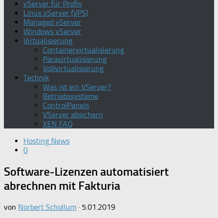
vServer für Profis
Linux vServer (VPS)
Managed vServer
Windows vServer
Virtualisierung
Containervirtualisierung
Paravirtualisierung
Vollvirtualisierung
Technik
Was ist ein VServer?
Betriebssysteme
ControlPanels
VServer absichern
XEN FAQ
Hosting News
0
Software-Lizenzen automatisiert
abrechnen mit Fakturia
von
Norbert Schollum
·
5.01.2019