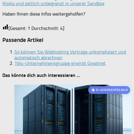
Risiko und zeitlich unbegrenzt in unserer Sandbox
Haben Ihnen diese Infos weitergeholfen?
[Gesamt:
1
Durchschnitt:
4
]
Passende Artikel
So können Sie Webhosting Verträge unkompliziert und
automatisch abrechnen
1blu-Unternehmensgruppe erwirbt Greatnet
Das könnte dich auch interessieren …
KI-GENERIERTES BILD