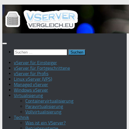
Zum
Inhalt
springen
Suchen
nach:
vServer für Einsteiger
vServer für Fortgeschrittene
vServer für Profis
Linux vServer (VPS)
Managed vServer
Windows vServer
Virtualisierung
Containervirtualisierung
Paravirtualisierung
Vollvirtualisierung
Technik
Was ist ein VServer?
Betriebssysteme