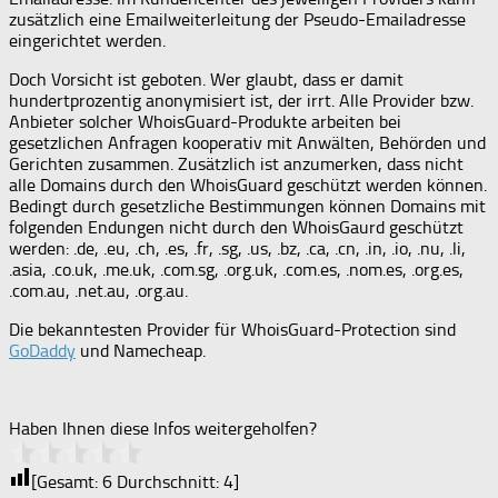
zusätzlich eine Emailweiterleitung der Pseudo-Emailadresse
eingerichtet werden.
Doch Vorsicht ist geboten. Wer glaubt, dass er damit
hundertprozentig anonymisiert ist, der irrt. Alle Provider bzw.
Anbieter solcher WhoisGuard-Produkte arbeiten bei
gesetzlichen Anfragen kooperativ mit Anwälten, Behörden und
Gerichten zusammen. Zusätzlich ist anzumerken, dass nicht
alle Domains durch den WhoisGuard geschützt werden können.
Bedingt durch gesetzliche Bestimmungen können Domains mit
folgenden Endungen nicht durch den WhoisGaurd geschützt
werden: .de, .eu, .ch, .es, .fr, .sg, .us, .bz, .ca, .cn, .in, .io, .nu, .li,
.asia, .co.uk, .me.uk, .com.sg, .org.uk, .com.es, .nom.es, .org.es,
.com.au, .net.au, .org.au.
Die bekanntesten Provider für WhoisGuard-Protection sind
GoDaddy
und Namecheap.
Haben Ihnen diese Infos weitergeholfen?
[Gesamt:
6
Durchschnitt:
4
]