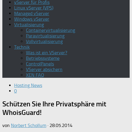
vServer für Profis
Linux vServer (VPS)
Managed vServer
Windows vServer
Virtualisierung
Containervirtualisierung
Paravirtualisierung
Vollvirtualisierung
Technik
Was ist ein VServer?
Betriebssysteme
ControlPanels
VServer absichern
XEN FAQ
Hosting News
0
Schützen Sie Ihre Privatsphäre mit
WhoisGuard!
von
Norbert Schollum
·
28.05.2014