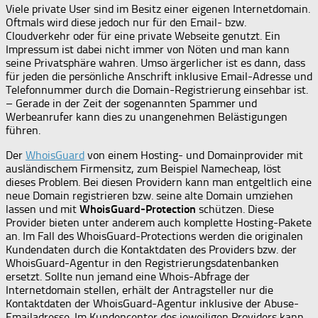
Viele private User sind im Besitz einer eigenen Internetdomain.
Oftmals wird diese jedoch nur für den Email- bzw.
Cloudverkehr oder für eine private Webseite genutzt. Ein
Impressum ist dabei nicht immer von Nöten und man kann
seine Privatsphäre wahren. Umso ärgerlicher ist es dann, dass
für jeden die persönliche Anschrift inklusive Email-Adresse und
Telefonnummer durch die Domain-Registrierung einsehbar ist.
– Gerade in der Zeit der sogenannten Spammer und
Werbeanrufer kann dies zu unangenehmen Belästigungen
führen.
Der
WhoisGuard
von einem Hosting- und Domainprovider mit
ausländischem Firmensitz, zum Beispiel Namecheap, löst
dieses Problem. Bei diesen Providern kann man entgeltlich eine
neue Domain registrieren bzw. seine alte Domain umziehen
lassen und mit
WhoisGuard-Protection
schützen. Diese
Provider bieten unter anderem auch komplette Hosting-Pakete
an. Im Fall des WhoisGuard-Protections werden die originalen
Kundendaten durch die Kontaktdaten des Providers bzw. der
WhoisGuard-Agentur in den Registrierungsdatenbanken
ersetzt. Sollte nun jemand eine Whois-Abfrage der
Internetdomain stellen, erhält der Antragsteller nur die
Kontaktdaten der WhoisGuard-Agentur inklusive der Abuse-
Emailadresse. Im Kundencenter des jeweiligen Providers kann