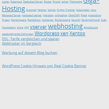
Giga-
Locker
Datenleck
Dedicated Server
Docker
Drupal
eshop
Filehosting
Hosting
Greatnet
Hetzner
Joomla
Krypto-Trojaner
Kubernetes
Linux
Managed Server
managed vserver
migration
onlineshop
OpenShift
Plesk
prestashop
Privacy
Ransomware
Rapidshare
rootserver
Routerzwang
Security
Serienrechnung
Sudo
webhosting
vserver
Textpattern
vCore
VPS
WhoisGuard
Wordpress
xen
Xentos
wiederkehrende Zahlungen
DSL-Tarife vergleichen und sparen
Webhoster im Vergleich
Werbung auf diesem Blog buchen
WordPress Cookie Hinweis von Real Cookie Banner