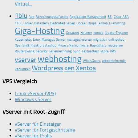
Virtual...
1blu
Abo
Abrechnungssoftware
Application Management
BSI
Cisco-ASA
CTB - Locker
Datenleck
Dedicated Server
Docker
Drupal
eshop
Filehosting
Giga-Hosting
Greatnet
Hetzner
Joomla
Krypto-Trojaner
Kubernetes
Linux
Managed Server
managed vserver
migration
onlineshop
OpenShift
Plesk
prestashop
Privacy
Ransomware
Rapidshare
rootserver
Routerzwang
Security
Serienrechnung
Sudo
Textpattern
vCore
VPS
webhosting
vserver
WhoisGuard
wiederkehrende
Wordpress
xen
Xentos
Zahlungen
VPS Vergleich
Linux vServer (VPS)
Windows vServer
VServer mit Root-Zugriff
vServer für Einsteiger
vServer für Fortgeschrittene
vServer für Profis