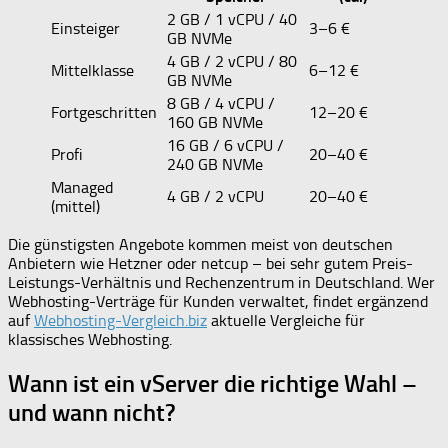
2 GB / 1 vCPU / 40
Einsteiger
3–6 €
GB NVMe
4 GB / 2 vCPU / 80
Mittelklasse
6–12 €
GB NVMe
8 GB / 4 vCPU /
Fortgeschritten
12–20 €
160 GB NVMe
16 GB / 6 vCPU /
Profi
20–40 €
240 GB NVMe
Managed
4 GB / 2 vCPU
20–40 €
(mittel)
Die günstigsten Angebote kommen meist von deutschen
Anbietern wie Hetzner oder netcup – bei sehr gutem Preis-
Leistungs-Verhältnis und Rechenzentrum in Deutschland. Wer
Webhosting-Verträge für Kunden verwaltet, findet ergänzend
auf
Webhosting-Vergleich.biz
aktuelle Vergleiche für
klassisches Webhosting.
Wann ist ein vServer die richtige Wahl –
und wann nicht?