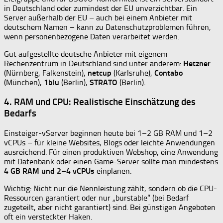
in Deutschland oder zumindest der EU unverzichtbar. Ein
Server außerhalb der EU – auch bei einem Anbieter mit
deutschem Namen – kann zu Datenschutzproblemen führen,
wenn personenbezogene Daten verarbeitet werden.
Gut aufgestellte deutsche Anbieter mit eigenem
Rechenzentrum in Deutschland sind unter anderem:
Hetzner
(Nürnberg, Falkenstein),
netcup
(Karlsruhe),
Contabo
(München),
1blu
(Berlin),
STRATO
(Berlin).
4. RAM und CPU: Realistische Einschätzung des
Bedarfs
Einsteiger-vServer beginnen heute bei 1–2 GB RAM und 1–2
vCPUs – für kleine Websites, Blogs oder leichte Anwendungen
ausreichend. Für einen produktiven Webshop, eine Anwendung
mit Datenbank oder einen Game-Server sollte man mindestens
4 GB RAM und 2–4 vCPUs
einplanen.
Wichtig: Nicht nur die Nennleistung zählt, sondern ob die CPU-
Ressourcen garantiert oder nur „burstable“ (bei Bedarf
zugeteilt, aber nicht garantiert) sind. Bei günstigen Angeboten
oft ein versteckter Haken.