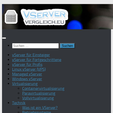
Zum
Inhalt
springen
Suchen
nach:
vServer für Einsteiger
vServer für Fortgeschrittene
vServer für Profis
Linux vServer (VPS)
Managed vServer
Windows vServer
Virtualisierung
Containervirtualisierung
Paravirtualisierung
Vollvirtualisierung
Technik
Was ist ein VServer?
Betriebssysteme