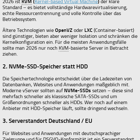
2026 ist
KVM
(
Kernel-based Virtual Machine
)
der klare
Standard – es bietet vollständige Hardwarevirtualisierung,
echte Ressourcentrennung und volle Kontrolle über das
Betriebssystem.
Ältere Technologien wie
OpenVZ
oder
LXC
(Container-basiert)
sind günstiger, bieten aber weniger Isolation und schränken die
Kernelkonfiguration ein. Für die meisten Anwendungsfälle
sollte man 2026 nur noch
KVM
-basierte Server in Betracht
ziehen.
2. NVMe-SSD-Speicher statt HDD
Die Speichertechnologie entscheidet über die Ladezeiten von
Datenbanken, Websites und Anwendungen maßgeblich mit.
Moderne vServer sollten auf
NVMe-SSDs
setzen – diese sind
mehrfach schneller als klassische SATA-SSDs und um
Größenordnungen schneller als HDDs. Wer noch auf einem
Anbieter mit HDD-Speicher läuft, sollte dringend wechseln.
3. Serverstandort Deutschland / EU
Für Websites und Anwendungen mit deutschsprachiger
Zielgruppe und für DSGVO-Konformität ist ein Serverstandort