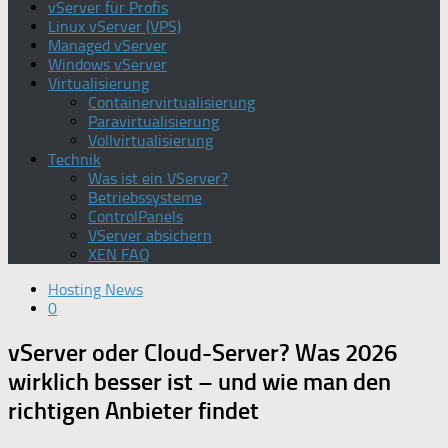
vServer für Profis
Linux vServer (VPS)
Managed vServer
Windows vServer
Virtualisierung
Containervirtualisierung
Paravirtualisierung
Vollvirtualisierung
Technik
Was ist ein VServer?
Betriebssysteme
ControlPanels
VServer absichern
XEN FAQ
Hosting News
0
vServer oder Cloud-Server? Was 2026
wirklich besser ist – und wie man den
richtigen Anbieter findet