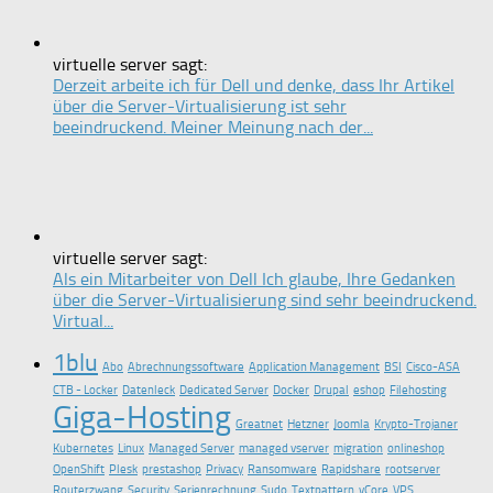
virtuelle server sagt:
Derzeit arbeite ich für Dell und denke, dass Ihr Artikel
über die Server-Virtualisierung ist sehr
beeindruckend. Meiner Meinung nach der...
virtuelle server sagt:
Als ein Mitarbeiter von Dell Ich glaube, Ihre Gedanken
über die Server-Virtualisierung sind sehr beeindruckend.
Virtual...
1blu
Abo
Abrechnungssoftware
Application Management
BSI
Cisco-ASA
CTB - Locker
Datenleck
Dedicated Server
Docker
Drupal
eshop
Filehosting
Giga-Hosting
Greatnet
Hetzner
Joomla
Krypto-Trojaner
Kubernetes
Linux
Managed Server
managed vserver
migration
onlineshop
OpenShift
Plesk
prestashop
Privacy
Ransomware
Rapidshare
rootserver
Routerzwang
Security
Serienrechnung
Sudo
Textpattern
vCore
VPS