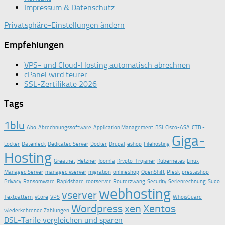
Impressum & Datenschutz
Privatsphäre-Einstellungen ändern
Empfehlungen
VPS- und Cloud-Hosting automatisch abrechnen
cPanel wird teurer
SSL-Zertifikate 2026
Tags
1blu
Abo
Abrechnungssoftware
Application Management
BSI
Cisco-ASA
CTB -
Giga-
Locker
Datenleck
Dedicated Server
Docker
Drupal
eshop
Filehosting
Hosting
Greatnet
Hetzner
Joomla
Krypto-Trojaner
Kubernetes
Linux
Managed Server
managed vserver
migration
onlineshop
OpenShift
Plesk
prestashop
Privacy
Ransomware
Rapidshare
rootserver
Routerzwang
Security
Serienrechnung
Sudo
webhosting
vserver
Textpattern
vCore
VPS
WhoisGuard
Wordpress
xen
Xentos
wiederkehrende Zahlungen
DSL-Tarife vergleichen und sparen