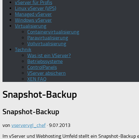
vServer für Profis
Linux vServer (VPS)
Managed vServer
Windows vServer
Virtualisierung
Containervirtualisierung
Paravirtualisierung
Vollvirtualisierung
Technik
Was ist ein VServer?
Betriebssysteme
ControlPanels
VServer absichern
XEN FAQ
Snapshot-Backup
Snapshot-Backup
von
vservervgl_chef
·
9.07.2013
Im vServer und Webhosting Umfeld stellt ein
Snapshot-Backup
e