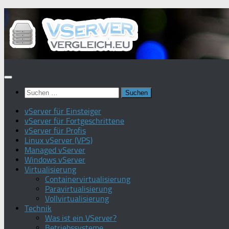
Zum
Inhalt
springen
Suchen
nach:
vServer für Einsteiger
vServer für Fortgeschrittene
vServer für Profis
Linux vServer (VPS)
Managed vServer
Windows vServer
Virtualisierung
Containervirtualisierung
Paravirtualisierung
Vollvirtualisierung
Technik
Was ist ein VServer?
Betriebssysteme