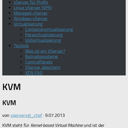
vServer für Profis
Linux vServer (VPS)
Managed vServer
Windows vServer
Virtualisierung
Containervirtualisierung
Paravirtualisierung
Vollvirtualisierung
Technik
Was ist ein VServer?
Betriebssysteme
ControlPanels
VServer absichern
XEN FAQ
KVM
KVM
von
vservervgl_chef
·
9.07.2013
KVM
steht für
Kernel-based Virtual Machine
und ist der