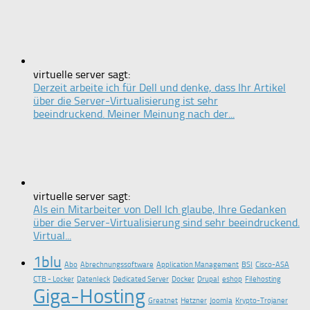
virtuelle server sagt:
Derzeit arbeite ich für Dell und denke, dass Ihr Artikel
über die Server-Virtualisierung ist sehr
beeindruckend. Meiner Meinung nach der...
virtuelle server sagt:
Als ein Mitarbeiter von Dell Ich glaube, Ihre Gedanken
über die Server-Virtualisierung sind sehr beeindruckend.
Virtual...
1blu
Abo
Abrechnungssoftware
Application Management
BSI
Cisco-ASA
CTB - Locker
Datenleck
Dedicated Server
Docker
Drupal
eshop
Filehosting
Giga-Hosting
Greatnet
Hetzner
Joomla
Krypto-Trojaner