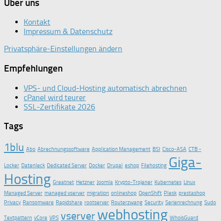
Über uns
Kontakt
Impressum & Datenschutz
Privatsphäre-Einstellungen ändern
Empfehlungen
VPS- und Cloud-Hosting automatisch abrechnen
cPanel wird teurer
SSL-Zertifikate 2026
Tags
1blu
Abo
Abrechnungssoftware
Application Management
BSI
Cisco-ASA
CTB -
Giga-
Locker
Datenleck
Dedicated Server
Docker
Drupal
eshop
Filehosting
Hosting
Greatnet
Hetzner
Joomla
Krypto-Trojaner
Kubernetes
Linux
Managed Server
managed vserver
migration
onlineshop
OpenShift
Plesk
prestashop
Privacy
Ransomware
Rapidshare
rootserver
Routerzwang
Security
Serienrechnung
Sudo
webhosting
vserver
Textpattern
vCore
VPS
WhoisGuard