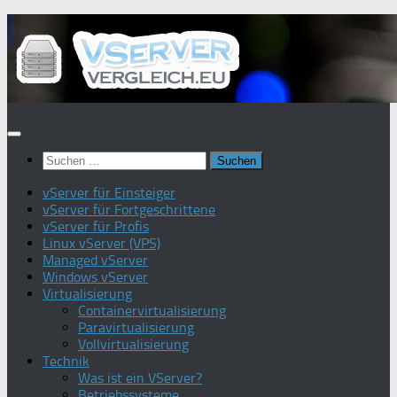
Zum
Inhalt
springen
Suchen
nach:
vServer für Einsteiger
vServer für Fortgeschrittene
vServer für Profis
Linux vServer (VPS)
Managed vServer
Windows vServer
Virtualisierung
Containervirtualisierung
Paravirtualisierung
Vollvirtualisierung
Technik
Was ist ein VServer?
Betriebssysteme