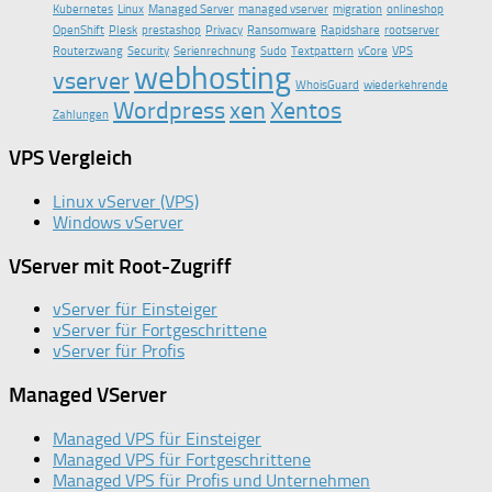
Kubernetes
Linux
Managed Server
managed vserver
migration
onlineshop
OpenShift
Plesk
prestashop
Privacy
Ransomware
Rapidshare
rootserver
Routerzwang
Security
Serienrechnung
Sudo
Textpattern
vCore
VPS
webhosting
vserver
WhoisGuard
wiederkehrende
Wordpress
xen
Xentos
Zahlungen
VPS Vergleich
Linux vServer (VPS)
Windows vServer
VServer mit Root-Zugriff
vServer für Einsteiger
vServer für Fortgeschrittene
vServer für Profis
Managed VServer
Managed VPS für Einsteiger
Managed VPS für Fortgeschrittene
Managed VPS für Profis und Unternehmen