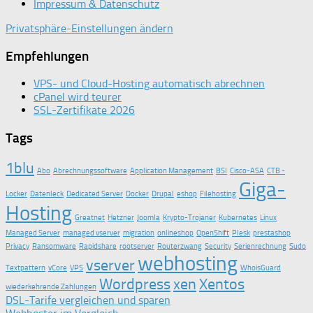
Impressum & Datenschutz
Privatsphäre-Einstellungen ändern
Empfehlungen
VPS- und Cloud-Hosting automatisch abrechnen
cPanel wird teurer
SSL-Zertifikate 2026
Tags
1blu
Abo
Abrechnungssoftware
Application Management
BSI
Cisco-ASA
CTB -
Giga-
Locker
Datenleck
Dedicated Server
Docker
Drupal
eshop
Filehosting
Hosting
Greatnet
Hetzner
Joomla
Krypto-Trojaner
Kubernetes
Linux
Managed Server
managed vserver
migration
onlineshop
OpenShift
Plesk
prestashop
Privacy
Ransomware
Rapidshare
rootserver
Routerzwang
Security
Serienrechnung
Sudo
webhosting
vserver
Textpattern
vCore
VPS
WhoisGuard
Wordpress
xen
Xentos
wiederkehrende Zahlungen
DSL-Tarife vergleichen und sparen