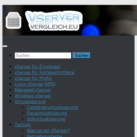
Zum
Inhalt
springen
Suchen
nach:
vServer für Einsteiger
vServer für Fortgeschrittene
vServer für Profis
Linux vServer (VPS)
Managed vServer
Windows vServer
Virtualisierung
Containervirtualisierung
Paravirtualisierung
Vollvirtualisierung
Technik
Was ist ein VServer?
Betriebssysteme