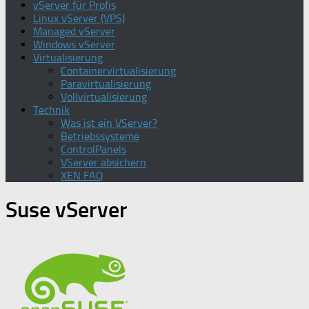
vServer für Profis
Linux vServer (VPS)
Managed vServer
Windows vServer
Virtualisierung
Containervirtualisierung
Paravirtualisierung
Vollvirtualisierung
Technik
Was ist ein VServer?
Betriebssysteme
ControlPanels
VServer absichern
XEN FAQ
Suse vServer