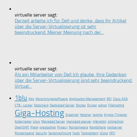
virtuelle server sagt:
Derzeit arbeite ich für Dell und denke, dass Ihr Artikel
über die Server-Virtualisierung ist sehr
beeindruckend. Meiner Meinung nach der...
virtuelle server sagt:
Als ein Mitarbeiter von Dell Ich glaube, Ihre Gedanken
über die Server-Virtualisierung sind sehr beeindruckend.
Virtual...
1blu
Abo
Abrechnungssoftware
Application Management
BSI
Cisco-ASA
CTB - Locker
Datenleck
Dedicated Server
Docker
Drupal
eshop
Filehosting
Giga-Hosting
Greatnet
Hetzner
Joomla
Krypto-Trojaner
Kubernetes
Linux
Managed Server
managed vserver
migration
onlineshop
OpenShift
Plesk
prestashop
Privacy
Ransomware
Rapidshare
rootserver
Routerzwang
Security
Serienrechnung
Sudo
Textpattern
vCore
VPS