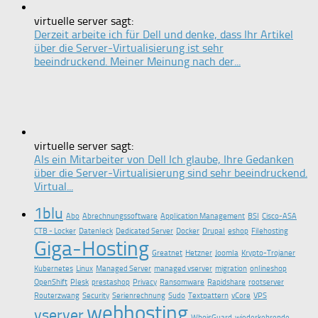
virtuelle server sagt:
Derzeit arbeite ich für Dell und denke, dass Ihr Artikel
über die Server-Virtualisierung ist sehr
beeindruckend. Meiner Meinung nach der...
virtuelle server sagt:
Als ein Mitarbeiter von Dell Ich glaube, Ihre Gedanken
über die Server-Virtualisierung sind sehr beeindruckend.
Virtual...
1blu
Abo
Abrechnungssoftware
Application Management
BSI
Cisco-ASA
CTB - Locker
Datenleck
Dedicated Server
Docker
Drupal
eshop
Filehosting
Giga-Hosting
Greatnet
Hetzner
Joomla
Krypto-Trojaner
Kubernetes
Linux
Managed Server
managed vserver
migration
onlineshop
OpenShift
Plesk
prestashop
Privacy
Ransomware
Rapidshare
rootserver
Routerzwang
Security
Serienrechnung
Sudo
Textpattern
vCore
VPS
webhosting
vserver
WhoisGuard
wiederkehrende