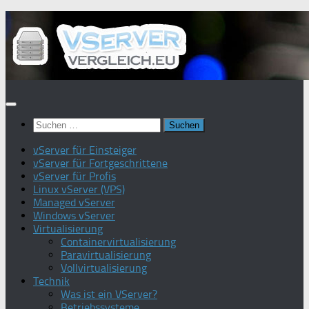
Zum
Inhalt
springen
Suchen
nach:
vServer für Einsteiger
vServer für Fortgeschrittene
vServer für Profis
Linux vServer (VPS)
Managed vServer
Windows vServer
Virtualisierung
Containervirtualisierung
Paravirtualisierung
Vollvirtualisierung
Technik
Was ist ein VServer?
Betriebssysteme