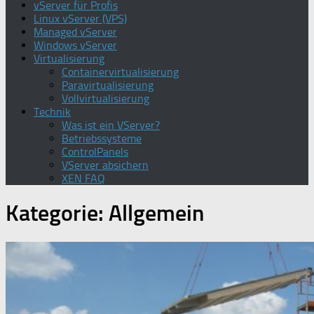
vServer für Profis
Linux vServer (VPS)
Managed vServer
Windows vServer
Virtualisierung
Containervirtualisierung
Paravirtualisierung
Vollvirtualisierung
Technik
Was ist ein VServer?
Betriebssysteme
ControlPanels
VServer absichern
XEN FAQ
Kategorie:
Allgemein