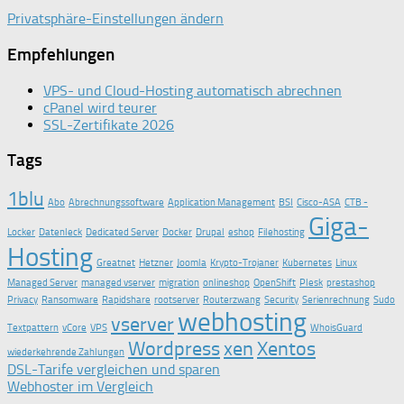
Privatsphäre-Einstellungen ändern
Empfehlungen
VPS- und Cloud-Hosting automatisch abrechnen
cPanel wird teurer
SSL-Zertifikate 2026
Tags
1blu
Abo
Abrechnungssoftware
Application Management
BSI
Cisco-ASA
CTB -
Giga-
Locker
Datenleck
Dedicated Server
Docker
Drupal
eshop
Filehosting
Hosting
Greatnet
Hetzner
Joomla
Krypto-Trojaner
Kubernetes
Linux
Managed Server
managed vserver
migration
onlineshop
OpenShift
Plesk
prestashop
Privacy
Ransomware
Rapidshare
rootserver
Routerzwang
Security
Serienrechnung
Sudo
webhosting
vserver
Textpattern
vCore
VPS
WhoisGuard
Wordpress
xen
Xentos
wiederkehrende Zahlungen
DSL-Tarife vergleichen und sparen
Webhoster im Vergleich