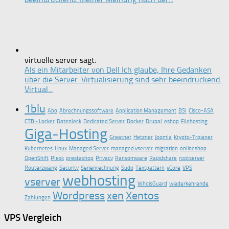
virtuelle server sagt:
Als ein Mitarbeiter von Dell Ich glaube, Ihre Gedanken
über die Server-Virtualisierung sind sehr beeindruckend.
Virtual...
1blu
Abo
Abrechnungssoftware
Application Management
BSI
Cisco-ASA
CTB - Locker
Datenleck
Dedicated Server
Docker
Drupal
eshop
Filehosting
Giga-Hosting
Greatnet
Hetzner
Joomla
Krypto-Trojaner
Kubernetes
Linux
Managed Server
managed vserver
migration
onlineshop
OpenShift
Plesk
prestashop
Privacy
Ransomware
Rapidshare
rootserver
Routerzwang
Security
Serienrechnung
Sudo
Textpattern
vCore
VPS
webhosting
vserver
WhoisGuard
wiederkehrende
Wordpress
xen
Xentos
Zahlungen
VPS Vergleich