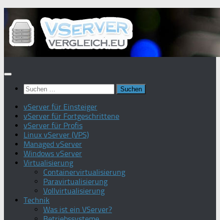
Zum
Inhalt
springen
Suchen
nach:
vServer für Einsteiger
vServer für Fortgeschrittene
vServer für Profis
Linux vServer (VPS)
Managed vServer
Windows vServer
Virtualisierung
Containervirtualisierung
Paravirtualisierung
Vollvirtualisierung
Technik
Was ist ein VServer?
Betriebssysteme