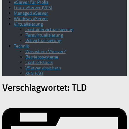
vServer für Profis
Linux vServer (VPS)
Managed vServer
Windows vServer
Virtualisierung
Containervirtualisierung
Paravirtualisierung
Vollvirtualisierung
Technik
Was ist ein VServer?
Betriebssysteme
ControlPanels
VServer absichern
XEN FAQ
Verschlagwortet:
TLD