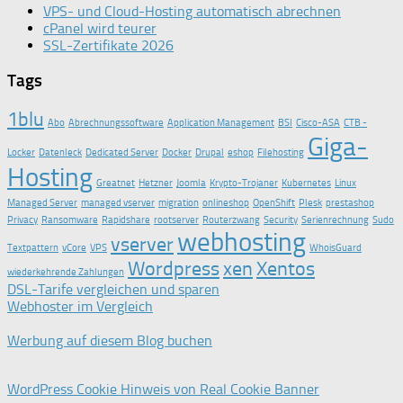
VPS- und Cloud-Hosting automatisch abrechnen
cPanel wird teurer
SSL-Zertifikate 2026
Tags
1blu
Abo
Abrechnungssoftware
Application Management
BSI
Cisco-ASA
CTB -
Giga-
Locker
Datenleck
Dedicated Server
Docker
Drupal
eshop
Filehosting
Hosting
Greatnet
Hetzner
Joomla
Krypto-Trojaner
Kubernetes
Linux
Managed Server
managed vserver
migration
onlineshop
OpenShift
Plesk
prestashop
Privacy
Ransomware
Rapidshare
rootserver
Routerzwang
Security
Serienrechnung
Sudo
webhosting
vserver
Textpattern
vCore
VPS
WhoisGuard
Wordpress
xen
Xentos
wiederkehrende Zahlungen
DSL-Tarife vergleichen und sparen
Webhoster im Vergleich
Werbung auf diesem Blog buchen
WordPress Cookie Hinweis von Real Cookie Banner