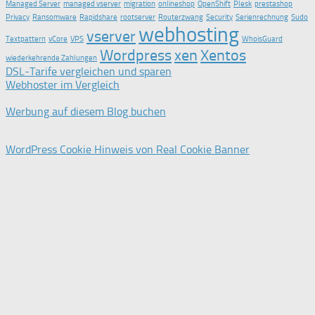
Managed Server
managed vserver
migration
onlineshop
OpenShift
Plesk
prestashop
Privacy
Ransomware
Rapidshare
rootserver
Routerzwang
Security
Serienrechnung
Sudo
webhosting
vserver
Textpattern
vCore
VPS
WhoisGuard
Wordpress
xen
Xentos
wiederkehrende Zahlungen
DSL-Tarife vergleichen und sparen
Webhoster im Vergleich
Werbung auf diesem Blog buchen
WordPress Cookie Hinweis von Real Cookie Banner