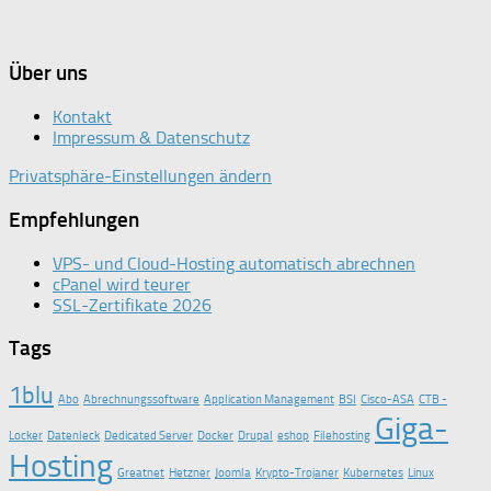
Über uns
Kontakt
Impressum & Datenschutz
Privatsphäre-Einstellungen ändern
Empfehlungen
VPS- und Cloud-Hosting automatisch abrechnen
cPanel wird teurer
SSL-Zertifikate 2026
Tags
1blu
Abo
Abrechnungssoftware
Application Management
BSI
Cisco-ASA
CTB -
Giga-
Locker
Datenleck
Dedicated Server
Docker
Drupal
eshop
Filehosting
Hosting
Greatnet
Hetzner
Joomla
Krypto-Trojaner
Kubernetes
Linux