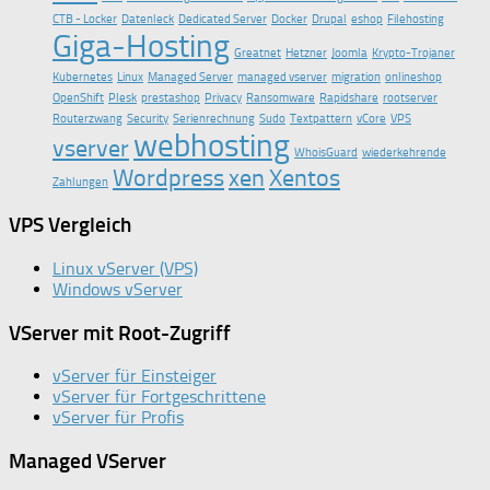
CTB - Locker
Datenleck
Dedicated Server
Docker
Drupal
eshop
Filehosting
Giga-Hosting
Greatnet
Hetzner
Joomla
Krypto-Trojaner
Kubernetes
Linux
Managed Server
managed vserver
migration
onlineshop
OpenShift
Plesk
prestashop
Privacy
Ransomware
Rapidshare
rootserver
Routerzwang
Security
Serienrechnung
Sudo
Textpattern
vCore
VPS
webhosting
vserver
WhoisGuard
wiederkehrende
Wordpress
xen
Xentos
Zahlungen
VPS Vergleich
Linux vServer (VPS)
Windows vServer
VServer mit Root-Zugriff
vServer für Einsteiger
vServer für Fortgeschrittene
vServer für Profis
Managed VServer