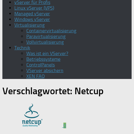
vServer für Profis
Linux vServer (VPS)
Managed vServer
Windows vServer
Virtualisierung
Containervirtualisierung
Paravirtualisierung
Vollvirtualisierung
Technik
Was ist ein VServer?
Betriebssysteme
ControlPanels
VServer absichern
XEN FAQ
Verschlagwortet:
Netcup
0