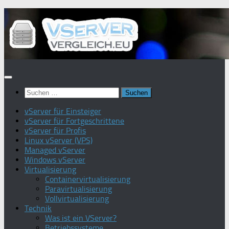
Zum
Inhalt
springen
Suchen
nach:
vServer für Einsteiger
vServer für Fortgeschrittene
vServer für Profis
Linux vServer (VPS)
Managed vServer
Windows vServer
Virtualisierung
Containervirtualisierung
Paravirtualisierung
Vollvirtualisierung
Technik
Was ist ein VServer?
Betriebssysteme