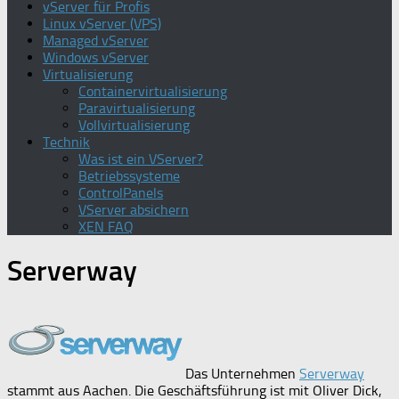
vServer für Profis
Linux vServer (VPS)
Managed vServer
Windows vServer
Virtualisierung
Containervirtualisierung
Paravirtualisierung
Vollvirtualisierung
Technik
Was ist ein VServer?
Betriebssysteme
ControlPanels
VServer absichern
XEN FAQ
Serverway
Das Unternehmen
Serverway
stammt aus Aachen. Die Geschäftsführung ist mit Oliver Dick,