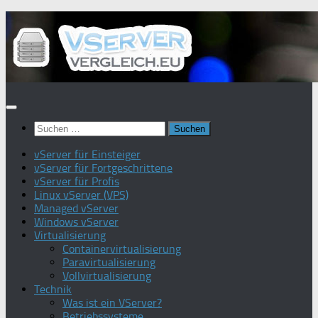
Zum
Inhalt
springen
Suchen
nach:
vServer für Einsteiger
vServer für Fortgeschrittene
vServer für Profis
Linux vServer (VPS)
Managed vServer
Windows vServer
Virtualisierung
Containervirtualisierung
Paravirtualisierung
Vollvirtualisierung
Technik
Was ist ein VServer?
Betriebssysteme