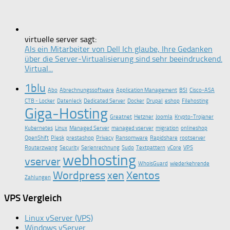
virtuelle server sagt:
Als ein Mitarbeiter von Dell Ich glaube, Ihre Gedanken
über die Server-Virtualisierung sind sehr beeindruckend.
Virtual...
1blu
Abo
Abrechnungssoftware
Application Management
BSI
Cisco-ASA
CTB - Locker
Datenleck
Dedicated Server
Docker
Drupal
eshop
Filehosting
Giga-Hosting
Greatnet
Hetzner
Joomla
Krypto-Trojaner
Kubernetes
Linux
Managed Server
managed vserver
migration
onlineshop
OpenShift
Plesk
prestashop
Privacy
Ransomware
Rapidshare
rootserver
Routerzwang
Security
Serienrechnung
Sudo
Textpattern
vCore
VPS
webhosting
vserver
WhoisGuard
wiederkehrende
Wordpress
xen
Xentos
Zahlungen
VPS Vergleich
Linux vServer (VPS)
Windows vServer