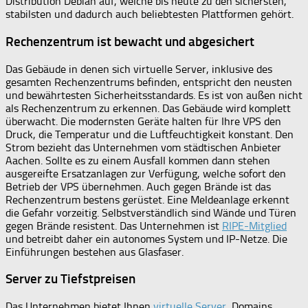
Distribution Debian auf, welche bis heute zu den sichersten,
stabilsten und dadurch auch beliebtesten Plattformen gehört.
Rechenzentrum ist bewacht und abgesichert
Das Gebäude in denen sich virtuelle Server, inklusive des
gesamten Rechenzentrums befinden, entspricht den neusten
und bewährtesten Sicherheitsstandards. Es ist von außen nicht
als Rechenzentrum zu erkennen. Das Gebäude wird komplett
überwacht. Die modernsten Geräte halten für Ihre VPS den
Druck, die Temperatur und die Luftfeuchtigkeit konstant. Den
Strom bezieht das Unternehmen vom städtischen Anbieter
Aachen. Sollte es zu einem Ausfall kommen dann stehen
ausgereifte Ersatzanlagen zur Verfügung, welche sofort den
Betrieb der VPS übernehmen. Auch gegen Brände ist das
Rechenzentrum bestens gerüstet. Eine Meldeanlage erkennt
die Gefahr vorzeitig. Selbstverständlich sind Wände und Türen
gegen Brände resistent. Das Unternehmen ist
RIPE-Mitglied
und betreibt daher ein autonomes System und IP-Netze. Die
Einführungen bestehen aus Glasfaser.
Server zu Tiefstpreisen
Das Unternehmen bietet Ihnen
virtuelle Server
, Domains,