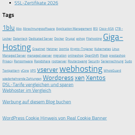
SSL-Zertifikate 2026
Tags
1blu
Abo
Abrechnungssoftware
Application Management
BSI
Cisco-ASA
CTB -
Giga-
Locker
Datenleck
Dedicated Server
Docker
Drupal
eshop
Filehosting
Hosting
Greatnet
Hetzner
Joomla
Krypto-Trojaner
Kubernetes
Linux
Managed Server
managed vserver
migration
onlineshop
OpenShift
Plesk
prestashop
Privacy
Ransomware
Rapidshare
rootserver
Routerzwang
Security
Serienrechnung
Sudo
webhosting
vserver
Textpattern
vCore
VPS
WhoisGuard
Wordpress
xen
Xentos
wiederkehrende Zahlungen
DSL-Tarife vergleichen und sparen
Webhoster im Vergleich
Werbung auf diesem Blog buchen
WordPress Cookie Hinweis von Real Cookie Banner